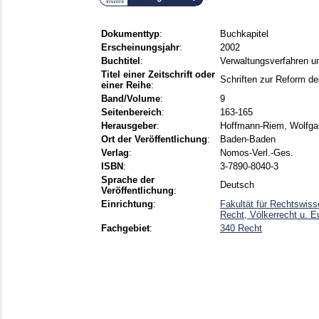
Dokumenttyp
:
Buchkapitel
Erscheinungsjahr
:
2002
Buchtitel
:
Verwaltungsverfahren u
Titel einer Zeitschrift oder
Schriften zur Reform d
einer Reihe
:
Band/Volume
:
9
Seitenbereich
:
163-165
Herausgeber
:
Hoffmann-Riem, Wolfga
Ort der Veröffentlichung
:
Baden-Baden
Verlag
:
Nomos-Verl.-Ges.
ISBN
:
3-7890-8040-3
Sprache der
Deutsch
Veröffentlichung
:
Einrichtung
:
Fakultät für Rechtswiss
Recht, Völkerrecht u. E
Fachgebiet
:
340 Recht