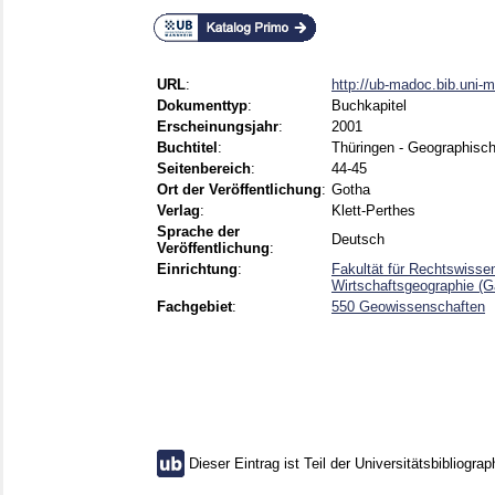
URL
:
http://ub-madoc.bib.uni
Dokumenttyp
:
Buchkapitel
Erscheinungsjahr
:
2001
Buchtitel
:
Thüringen - Geographisc
Seitenbereich
:
44-45
Ort der Veröffentlichung
:
Gotha
Verlag
:
Klett-Perthes
Sprache der
Deutsch
Veröffentlichung
:
Einrichtung
:
Fakultät für Rechtswisse
Wirtschaftsgeographie (
Fachgebiet
:
550 Geowissenschaften
Dieser Eintrag ist Teil der Universitätsbibliograp