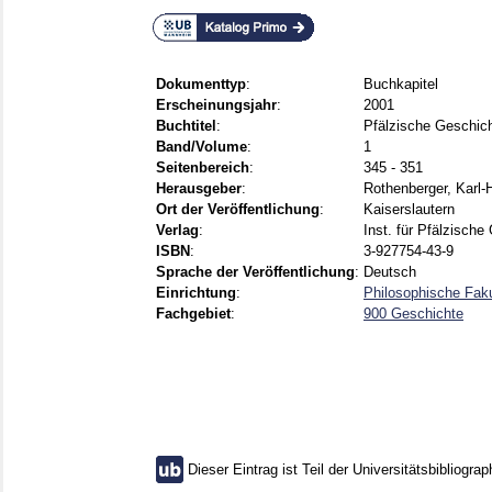
Dokumenttyp
:
Buchkapitel
Erscheinungsjahr
:
2001
Buchtitel
:
Pfälzische Geschic
Band/Volume
:
1
Seitenbereich
:
345 - 351
Herausgeber
:
Rothenberger, Karl-
Ort der Veröffentlichung
:
Kaiserslautern
Verlag
:
Inst. für Pfälzisch
ISBN
:
3-927754-43-9
Sprache der Veröffentlichung
:
Deutsch
Einrichtung
:
Philosophische Fak
Fachgebiet
:
900 Geschichte
Dieser Eintrag ist Teil der Universitätsbibliograp