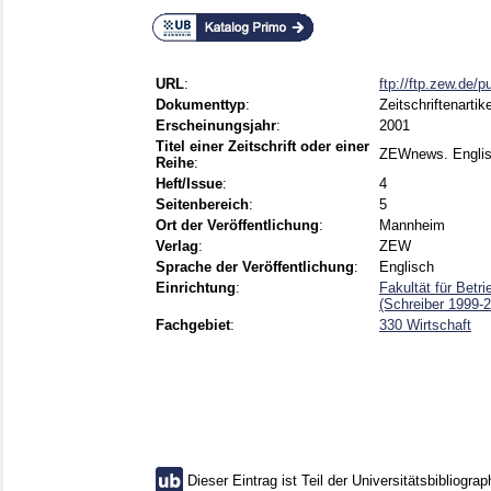
URL
:
ftp://ftp.zew.de/
Dokumenttyp
:
Zeitschriftenartike
Erscheinungsjahr
:
2001
Titel einer Zeitschrift oder einer
ZEWnews. Englis
Reihe
:
Heft/Issue
:
4
Seitenbereich
:
5
Ort der Veröffentlichung
:
Mannheim
Verlag
:
ZEW
Sprache der Veröffentlichung
:
Englisch
Einrichtung
:
Fakultät für Betr
(Schreiber 1999-
Fachgebiet
:
330 Wirtschaft
Dieser Eintrag ist Teil der Universitätsbibliograp