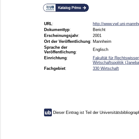
URL
:
http://www.vwl.uni-mannh
Dokumenttyp
:
Bericht
Erscheinungsjahr
:
2001
Ort der Veröffentlichung
:
Mannheim
Sprache der
Englisch
Veröffentlichung
:
Einrichtung
:
Fakultät für Rechtswisse
Wirtschaftspolitik (Janeb
Fachgebiet
:
330 Wirtschaft
Dieser Eintrag ist Teil der Universitätsbibliograp