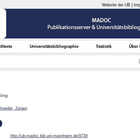
Website der UB
|
Im
lltexte
Universitätsbibliographie
Statistik
Über
ting
hneider, Jürgen
http://ub-madoc.bib.uni-mannheim.de/9739