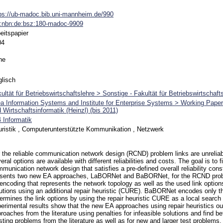
ps://ub-madoc.bib.uni-mannheim.de/990
n:nbn:de:bsz:180-madoc-9909
eitspapier
04
ne
lisch
ultät für Betriebswirtschaftslehre > Sonstige - Fakultät für Betriebswirtschaft
a Information Systems and Institute for Enterprise Systems > Working Pape
 Wirtschaftsinformatik (Heinzl) (bis 2011)
 Informatik
ristik , Computerunterstützte Kommunikation , Netzwerk
 the reliable communication network design (RCND) problem links are unreliab
eral options are available with different reliabilities and costs. The goal is to 
munication network design that satisfies a pre-defined overall reliability cons
esents two new EA approaches, LaBORNet and BaBORNet, for the RCND pr
encoding that represents the network topology as well as the used link options
utions using an additional repair heuristic (CURE). BaBORNet encodes only t
ermines the link options by using the repair heuristic CURE as a local searc
erimental results show that the new EA approaches using repair heuristics ou
roaches from the literature using penalties for infeasible solutions and find bet
sting problems from the literature as well as for new and larger test problems.