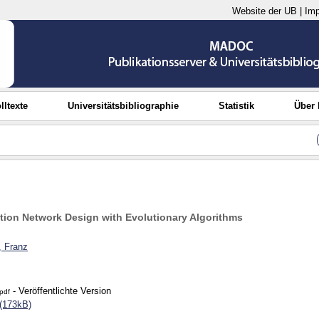
Website der UB
|
Im
lltexte
Universitätsbibliographie
Statistik
Über
ion Network Design with Evolutionary Algorithms
, Franz
- Veröffentlichte Version
pdf
(173kB)