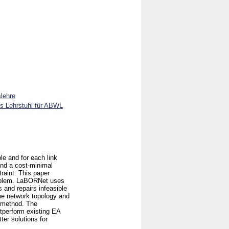
slehre
rs Lehrstuhl für ABWL
le and for each link
find a cost-minimal
traint. This paper
oblem. LaBORNet uses
 and repairs infeasible
he network topology and
h method. The
tperform existing EA
ter solutions for