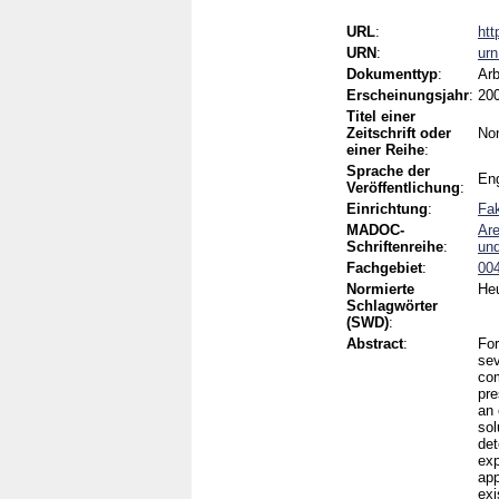
URL
:
htt
URN
:
ur
Dokumenttyp
:
Arb
Erscheinungsjahr
:
20
Titel einer
Zeitschrift oder
No
einer Reihe
:
Sprache der
Eng
Veröffentlichung
:
Einrichtung
:
Fak
MADOC-
Are
Schriftenreihe
:
und
Fachgebiet
:
004
Normierte
Heu
Schlagwörter
(SWD)
:
Abstract
:
For
sev
com
pr
an 
sol
det
exp
app
exi