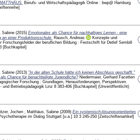
E MATTHÄUS.
Berufs- und Wirtschaftspädagogik Online : bwp@ Hamburg
riftenreihe]
, Sabine
(2015)
Emotionales als Chance für nachhaltiges Lernen - eine
g an einer Produktionsschule.
Rausch, Andreas
Konzepte und
Forschungsfelder der beruflichen Bildung : Festschrift für Detlef Sembill
53
[Buchkapitel]
, Sabine
(2013)
"In der alten Schule hätte ich keinen Abschluss geschafft."
 als Chance für benachteiligte Jugendliche?
Niedermaier, Gerhard
Facetten
agogischer Forschung : Grundlagen, Herausforderungen, Perspektiven.
fs- und Betriebspädagogik Linz
8
383-406
[Buchkapitel]
(Unveröffentlicht)
tzer, Jochen
;
Matthäus, Sabine
(2009)
Ein systemisch-lösungsorientiertes
Psychotherapie im Dialog Stuttgart [u.a.]
10 3
245-250
[Zeitschriftenartikel]