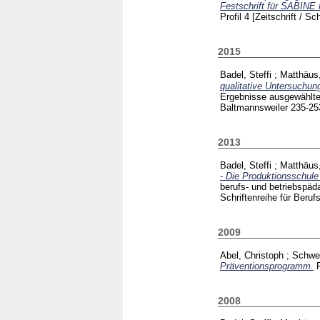
Festschrift für SABIN
Profil 4
[Zeitschrift / Sch
2015
Badel, Steffi
;
Matthäus
qualitative Untersuchun
Ergebnisse ausgewählter 
Baltmannsweiler
235-2
2013
Badel, Steffi
;
Matthäus
- Die Produktionsschule
berufs- und betriebspäd
Schriftenreihe für Beru
2009
Abel, Christoph
;
Schwei
Präventionsprogramm.
2008