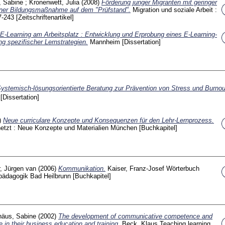
, Sabine
;
Kronenwett, Julia
(2008)
Förderung junger Migranten mit geringer
rliner Bildungsmaßnahme auf dem "Prüfstand".
Migration und soziale Arbeit :
7-243
[Zeitschriftenartikel]
E-Learning am Arbeitsplatz : Entwicklung und Erprobung eines E-Learning-
 spezifischer Lernstrategien.
Mannheim
[Dissertation]
ystemisch-lösungsorientierte Beratung zur Prävention von Stress und Burnou
e
[Dissertation]
)
Neue curriculare Konzepte und Konsequenzen für den Lehr-Lernprozess.
netzt : Neue Konzepte und Materialien München
[Buchkapitel]
, Jürgen van
(2006)
Kommunikation.
Kaiser, Franz-Josef
Wörterbuch
spädagogik Bad Heilbrunn
[Buchkapitel]
häus, Sabine
(2002)
The development of communicative competence and
 in their business education and training.
Beck, Klaus
Teaching learning