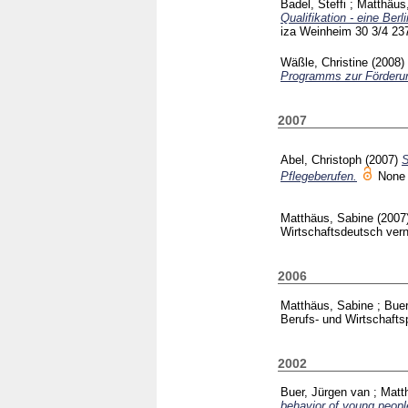
Badel, Steffi
;
Matthäus
Qualifikation - eine Be
iza Weinheim
30 3/4
23
Wäßle, Christine
(2008)
Programms zur Förderung
2007
Abel, Christoph
(2007)
S
Pflegeberufen.
Non
Matthäus, Sabine
(2007
Wirtschaftsdeutsch ver
2006
Matthäus, Sabine
;
Buer
Berufs- und Wirtschaft
2002
Buer, Jürgen van
;
Matt
behavior of young people