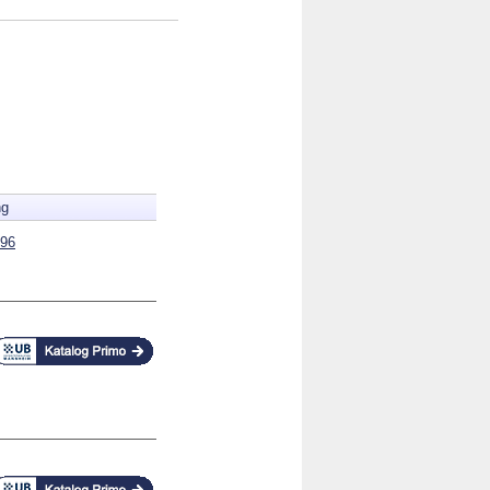
ng
96