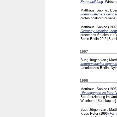
Erstausbildung.
Wirtsch
Matthäus, Sabine
;
Buer
komunikativnata deinost 
profesionalnoto busens 
Matthäus, Sabine
(1999
Germany: tradition, con
processes Studien zur 
Berlin Berlin
20,2
[Buchk
1997
Buer, Jürgen van
;
Matt
kommunikacios kepesseg
tanarkepzes Berlin, Ny
1996
Matthäus, Sabine
(1996
Überlegungen zu ihrer "W
Berufserziehung im Umb
Weinheim
[Buchkapitel]
Buer, Jürgen van
;
Matt
Klaus-Peter
(1996)
Fami