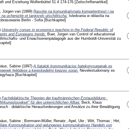
aft und Erziehung Wolfenbüttel
51 4
174-176
[Zeitschriftenartikel]
, Jürgen van
(1999)
Rasvitie na komunikativnata kompetentnost i na
na uchenizite ot targovski utschilitscha.
Isledvania w oblastta na
obrasowanie Berlin - Sofia
[Buchkapitel]
)
University corses in economics teaching in the Federal Republic of
tents and Europeans trends.
Buer, Jürgen van
Control of educationnal
Wirtschafts- und Erwachsenenpädagogik aus der Humboldt-Universität zu
apitel]
häus, Sabine
(1997)
A fiatalok kommunikacios hatekonysaganak es
enek fejlödese a kereskedelmi kepzes soran.
Nevelestudomany es
iregyhaza
[Buchkapitel]
)
Fachdidaktische Theorien der kaufmännischen Erstausbildung :
irkungslosigkeit" für den unterrichtlichen Alltag.
Beck, Klaus
ruch : didaktische Herausforderungen und Ansätze zu ihrer Bewältigung
häus, Sabine
;
Borrmann-Müller, Renate
;
Apel, Ute
;
Witt, Thomas
;
Hirt,
liäre Kommunikation und gelungenes kommunikatives Handeln von