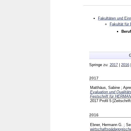
Fakultäten und Ein
Fakultät für
Beruf
G
Springe zu:
2017
|
2016
2017
Matthäus, Sabine
;
Apre
Evaluation und Qualität
Festschrift für HERM
2017 Profil 5
[Zeitschrif
2016
Ebner, Hermann G.
;
Se
wirtschaftspädagogische