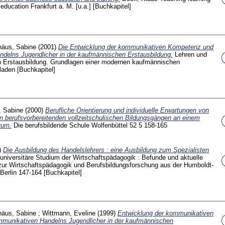
education Frankfurt a. M. [u.a.]
[Buchkapitel]
häus, Sabine
(2001)
Die Entwicklung der kommunikativen Kompetenz und
delns Jugendlicher in der kaufmännischen Erstausbildung.
Lehren und
en Erstausbildung. Grundlagen einer modernen kaufmännischen
pladen
[Buchkapitel]
, Sabine
(2000)
Berufliche Orientierung und individuelle Erwartungen von
n berufsvorbereitenden vollzeitschulischen Bildungsgängen an einem
rum.
Die berufsbildende Schule Wolfenbüttel
52 5
158-165
)
Die Ausbildung des Handelslehrers : eine Ausbildung zum Spezialisten
universitäre Studium der Wirtschaftspädagogik : Befunde und aktuelle
zur Wirtschaftspädagogik und Berufsbildungsforschung aus der Humboldt-
 Berlin
147-164
[Buchkapitel]
häus, Sabine
;
Wittmann, Eveline
(1999)
Entwicklung der kommunikativen
munikativen Handelns Jugendlicher in der kaufmännischen