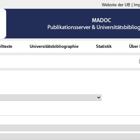
Website der UB
|
Im
lltexte
Universitätsbibliographie
Statistik
Über