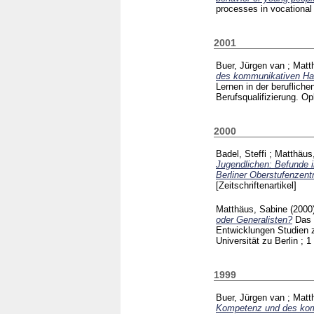
processes in vocational 
2001
Buer, Jürgen van
;
Matt
des kommunikativen Han
Lernen in der beruflich
Berufsqualifizierung. O
2000
Badel, Steffi
;
Matthäus
Jugendlichen: Befunde i
Berliner Oberstufenzent
[Zeitschriftenartikel]
Matthäus, Sabine
(2000
oder Generalisten?
Das 
Entwicklungen Studien 
Universität zu Berlin ; 1
1999
Buer, Jürgen van
;
Matt
Kompetenz und des kom