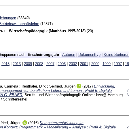
richtungen
(53349)
 Betriebswirtschaftslehre
(12371)
s- u. Wirtschaftspädagogik (Matthäus 1995-2018)
(20)
ruppieren nach:
Erscheinungsjahr
|
Autoren
|
Dokumenttyp
|
Keine Sortieru
|
2015
|
2013
|
2009
|
2008
|
2007
|
2006
|
2002
|
2001
|
2000
|
1999
|
1997
|
19
a, Carmela
;
Ifenthaler, Dirk
;
Seifried, Jürgen
(2017)
Entwicklung,
smanagement von beruflichem Lehren und Lernen : Profil 5: Digitale
ANN G. EBNER.
Berufs- und Wirtschaftspädagogik Online : bwp@ Hamburg
t / Schriftenreihe]
ifried, Jürgen
(2016)
Kompetenzentwicklung im
n Kontext: Programmatik – Modellierung – Analyse : Profil 4: Digitale