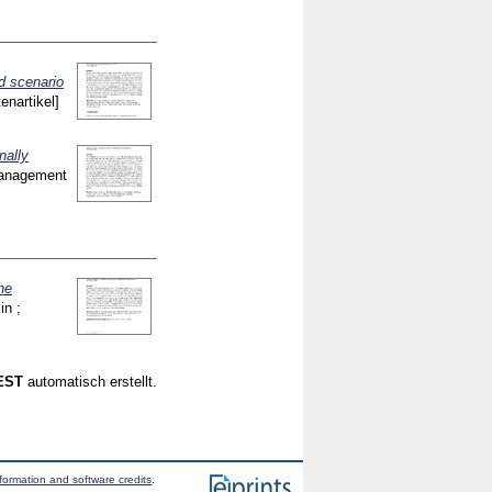
d scenario
tenartikel]
nally
Management
the
in ;
CEST
automatisch erstellt.
formation and software credits
.