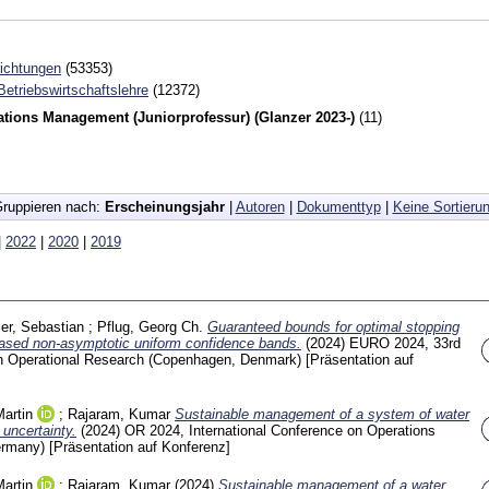
richtungen
(53353)
 Betriebswirtschaftslehre
(12372)
tions Management (Juniorprofessur) (Glanzer 2023-)
(11)
ruppieren nach:
Erscheinungsjahr
|
Autoren
|
Dokumenttyp
|
Keine Sortieru
|
2022
|
2020
|
2019
er, Sebastian
;
Pflug, Georg Ch.
Guaranteed bounds for optimal stopping
based non-asymptotic uniform confidence bands.
(2024)
EURO 2024, 33rd
n Operational Research (Copenhagen, Denmark)
[Präsentation auf
Martin
;
Rajaram, Kumar
Sustainable management of a system of water
 uncertainty.
(2024)
OR 2024, International Conference on Operations
ermany)
[Präsentation auf Konferenz]
Martin
;
Rajaram, Kumar
(2024)
Sustainable management of a water