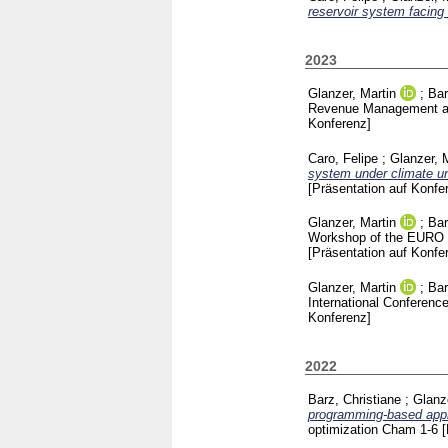
reservoir system facing 
2023
Glanzer, Martin
;
Bar
Revenue Management an
Konferenz]
Caro, Felipe
;
Glanzer, 
system under climate un
[Präsentation auf Konfe
Glanzer, Martin
;
Bar
Workshop of the EURO W
[Präsentation auf Konfe
Glanzer, Martin
;
Bar
International Conferen
Konferenz]
2022
Barz, Christiane
;
Glanz
programming-based app
optimization Cham
1-6
[