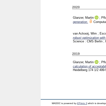
2020
Glanzer, Martin
;
Pfl
generation.
Computat
van Ackooij, Wim
;
Esco
robust optimization with
Science : CMS Berlin ;
2019
Glanzer, Martin
;
Pfl
calculation of acceptabil
Heidelberg
174 1/2
499
MADOC is powered by
EPrints 3
which is develo