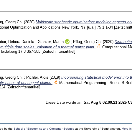
ug, Georg Ch.
(2020)
Multiscale stochastic optimization: modeling aspects an
ional Optimization and Applications New York, NY [u.a.]
75 1
1-34
[Zeitschrif
bar, Debora Daniela
;
Glanzer, Martin
;
Pflug, Georg Ch.
(2020)
Distributio
 multiple time scales: valuation of a thermal power plant.
Computational 
 Heidelberg
17 3
357-385
[Zeitschriftenartikel]
ug, Georg Ch.
;
Pichler, Alois
(2019)
Incorporating statistical model error into 
ity prices of contingent claims.
Mathematical Programming : Series B Berl
-524
[Zeitschriftenartikel]
Diese Liste wurde am
Sat Aug 8 02:00:21 2026 
ped by the
School of Electronics and Computer Science
at the University of Southampton.
More in