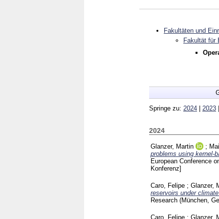
Fakultäten und Ein
Fakultät für
Opera
G
Springe zu:
2024
|
2023
2024
Glanzer, Martin
;
Mai
problems using kernel-
European Conference o
Konferenz]
Caro, Felipe
;
Glanzer, 
reservoirs under climate
Research (München, G
Caro, Felipe
;
Glanzer, 