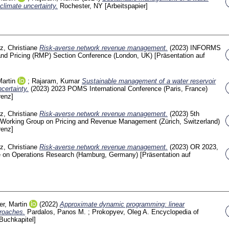
climate uncertainty.
Rochester, NY
[Arbeitspapier]
z, Christiane
Risk-averse network revenue management.
(2023)
INFORMS
d Pricing (RMP) Section Conference (London, UK)
[Präsentation auf
Martin
;
Rajaram, Kumar
Sustainable management of a water reservoir
certainty.
(2023)
2023 POMS International Conference (Paris, France)
renz]
z, Christiane
Risk-averse network revenue management.
(2023)
5th
orking Group on Pricing and Revenue Management (Zürich, Switzerland)
renz]
z, Christiane
Risk-averse network revenue management.
(2023)
OR 2023,
ce on Operations Research (Hamburg, Germany)
[Präsentation auf
er, Martin
(2022)
Approximate dynamic programming: linear
roaches.
Pardalos, Panos M.
;
Prokopyev, Oleg A.
Encyclopedia of
Buchkapitel]