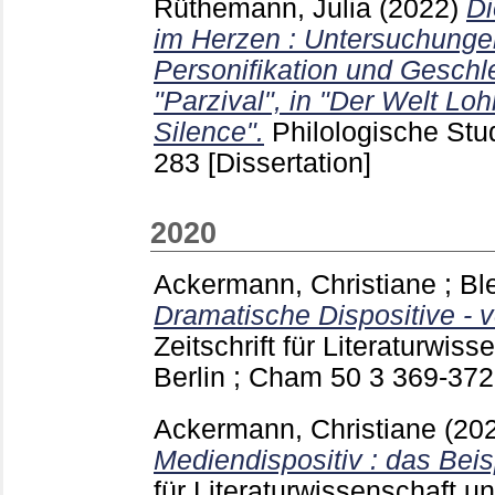
Rüthemann, Julia
(2022)
Di
im Herzen : Untersuchungen
Personifikation und Geschl
"Parzival", in "Der Welt L
Silence".
Philologische Stu
283
[Dissertation]
2020
Ackermann, Christiane
;
Bl
Dramatische Dispositive - v
Zeitschrift für Literaturwiss
Berlin ; Cham
50 3
369-37
Ackermann, Christiane
(20
Mediendispositiv : das Beis
für Literaturwissenschaft und