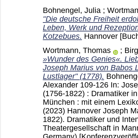
Bohnengel, Julia
;
Wortman
"Die deutsche Freiheit erdo
Leben, Werk und Rezeptio
Kotzebues.
Hannover
[Buc
Wortmann, Thomas
;
Bir
»Wunder des Genies«. Liebe
Joseph Marius von Babos L
Lustlager" (1778).
Bohnenge
Alexander
109-126
In: Jos
(1756-1822) : Dramatiker 
München : mit einem Lexik
(2023) Hannover
Joseph Ma
1822). Dramatiker und Inten
Theater­gesellschaft in M
Germany)
[Konferenzveröff