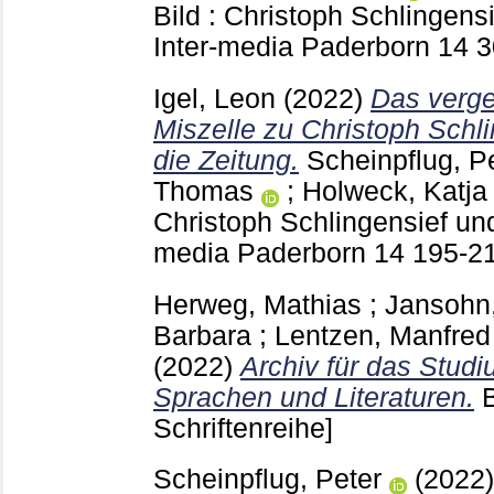
Bild : Christoph Schlingensi
Inter-media Paderborn
14
3
Igel, Leon
(2022)
Das verg
Miszelle zu Christoph Schli
die Zeitung.
Scheinpflug, P
Thomas
;
Holweck, Katja
Christoph Schlingensief und 
media Paderborn
14
195-2
Herweg, Mathias
;
Jansohn,
Barbara
;
Lentzen, Manfred
(2022)
Archiv für das Stud
Sprachen und Literaturen.
Schriftenreihe]
Scheinpflug, Peter
(2022