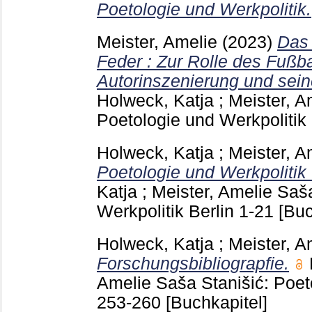
Poetologie und Werkpolitik.
Meister, Amelie
(2023)
Das 
Feder : Zur Rolle des Fußba
Autorinszenierung und sein
Holweck, Katja
;
Meister, A
Poetologie und Werkpolitik
Holweck, Katja
;
Meister, A
Poetologie und Werkpolitik 
Katja
;
Meister, Amelie
Saša
Werkpolitik Berlin
1-21
[Buc
Holweck, Katja
;
Meister, A
Forschungsbibliograpfie.
Amelie
Saša Stanišić: Poeto
253-260
[Buchkapitel]