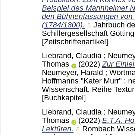
Beispiel des Mannheimer N
den Bühnenfassungen von S
(1784/1800).
Jahrbuch de
Schillergesellschaft Göttin
[Zeitschriftenartikel]
Liebrand, Claudia
;
Neumeye
Thomas
(2022)
Zur Einlei
Neumeyer, Harald
;
Wortma
Hoffmanns "Kater Murr" : 
Wissenschaft. Reihe Text
[Buchkapitel]
Liebrand, Claudia
;
Neumeye
Thomas
(2022)
E.T.A. Ho
Lektüren.
Rombach Wissen