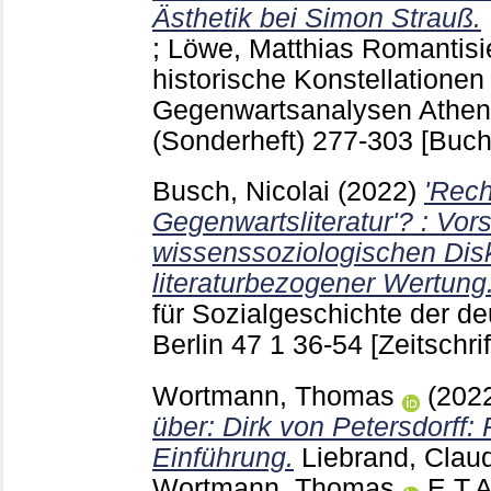
Ästhetik bei Simon Strauß.
;
Löwe, Matthias
Romantisie
historische Konstellationen
Gegenwartsanalysen Athe
(Sonderheft)
277-303
[Buch
Busch, Nicolai
(2022)
'Rech
Gegenwartsliteratur'? : Vor
wissenssoziologischen Dis
literaturbezogener Wertung
für Sozialgeschichte der de
Berlin
47 1
36-54
[Zeitschrif
Wortmann, Thomas
(202
über: Dirk von Petersdorff:
Einführung.
Liebrand, Clau
Wortmann, Thomas
E.T.A