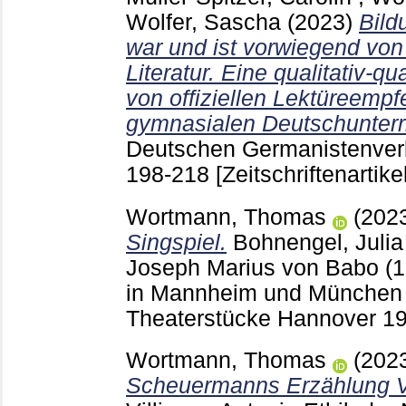
Wolfer, Sascha
(2023)
Bild
war und ist vorwiegend von
Literatur. Eine qualitativ-q
von offiziellen Lektüreempf
gymnasialen Deutschunterri
Deutschen Germanistenver
198-218
[Zeitschriftenartikel
Wortmann, Thomas
(202
Singspiel.
Bohnengel, Julia
Joseph Marius von Babo (1
in Mannheim und München :
Theaterstücke Hannover
1
Wortmann, Thomas
(202
Scheuermanns Erzählung V