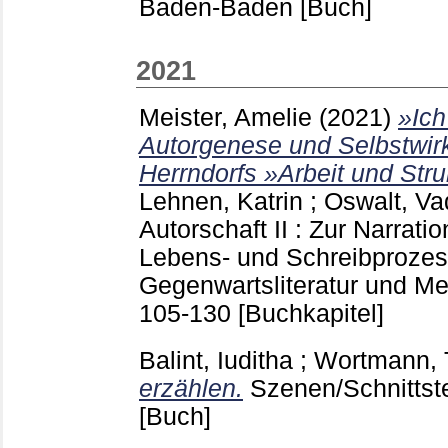
Baden-Baden
[Buch]
2021
Meister, Amelie
(2021)
»Ich
Autorgenese und Selbstwir
Herrndorfs »Arbeit und Stru
Lehnen, Katrin
;
Oswalt, Va
Autorschaft II : Zur Narrat
Lebens- und Schreibproze
Gegenwartsliteratur und M
105-130
[Buchkapitel]
Balint, Iuditha
;
Wortmann,
erzählen.
Szenen/Schnittst
[Buch]