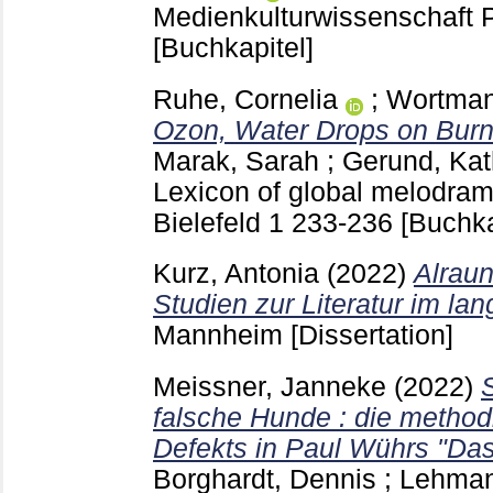
Medienkulturwissenschaft
[Buchkapitel]
Ruhe, Cornelia
;
Wortman
Ozon, Water Drops on Burn
Marak, Sarah
;
Gerund, Kat
Lexicon of global melodram
Bielefeld
1
233-236
[Buchka
Kurz, Antonia
(2022)
Alraun
Studien zur Literatur im la
Mannheim
[Dissertation]
Meissner, Janneke
(2022)
falsche Hunde : die metho
Defekts in Paul Wührs "Das
Borghardt, Dennis
;
Lehman