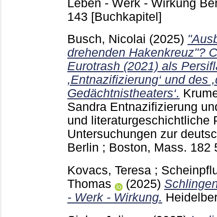
Leben - Werk - Wirkung Ber
143
[Buchkapitel]
Busch, Nicolai
(2025)
"Aus
drehenden Hakenkreuz"? Ch
Eurotrash (2021) als Persif
,Entnazifizierung‘ und des 
Gedächtnistheaters‘.
Krume
Sandra
Entnazifizierung un
und literaturgeschichtliche
Untersuchungen zur deutsc
Berlin ; Boston, Mass.
182
Kovacs, Teresa
;
Scheinpflu
Thomas
(2025)
Schlinge
- Werk - Wirkung.
Heidelbe