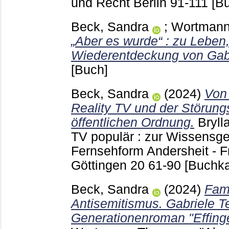
und Recht Berlin
91-111
[Bu
Beck, Sandra
;
Wortmann
„Aber es wurde“ : zu Leben
Wiederentdeckung von Gabri
[Buch]
Beck, Sandra
(2024)
Von 
Reality TV und der Störungs
öffentlichen Ordnung.
Bryll
TV populär : zur Wissensge
Fernsehform Andersheit - F
Göttingen
20
61-90
[Buchka
Beck, Sandra
(2024)
Fami
Antisemitismus. Gabriele Te
Generationenroman "Effinge