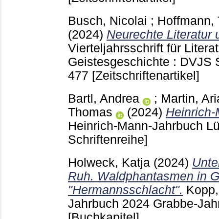
Busch, Nicolai
;
Hoffmann, 
(2024)
Neurechte Literatur u
Vierteljahrsschrift für Lite
Geistesgeschichte : DVJS S
477
[Zeitschriftenartikel]
Bartl, Andrea
;
Martin, Ar
Thomas
(2024)
Heinrich
Heinrich-Mann-Jahrbuch L
Schriftenreihe]
Holweck, Katja
(2024)
Unte
Ruh. Waldphantasmen in 
"Hermannsschlacht".
Kopp,
Jahrbuch 2024 Grabbe-Jahr
[Buchkapitel]