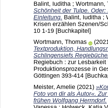
Balint, Iuditha
;
Wortmann,
Schönheit der Tulpe. Oder: 
Einleitung.
Balint, Iuditha
;
Krisen erzählen Szenen/Sch
10
1-19
[Buchkapitel]
Wortmann, Thomas
(202
Textproduktion, Handlungs
Schlingensiefs Regiebüche
Regiebuch : zur Lesbarkeit 
Produktionsprozesse in Ge
Göttingen
393-414
[Buchkap
Meister, Amelie
(2021)
»Ko
Foto von dir als Autor«. Zu
frühen Wolfgang Herrndorf.
Vanessa
;
Holweck, Katja
Ve