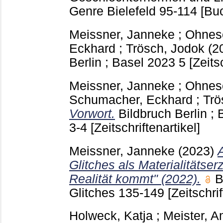
Genre Bielefeld
95-114
[Buc
Meissner, Janneke
;
Ohneso
Eckhard
;
Trösch, Jodok
(2
Berlin ; Basel
2023 5
[Zeits
Meissner, Janneke
;
Ohneso
Schumacher, Eckhard
;
Trö
Vorwort.
Bildbruch Berlin ;
3-4
[Zeitschriftenartikel]
Meissner, Janneke
(2023)
Glitches als Materialitätse
Realität kommt" (2022).
B
Glitches
135-149
[Zeitschrif
Holweck, Katja
;
Meister, A