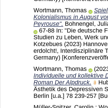
Wortmann, Thomas
Spiel
Kolonialismus in August v
Peyrouse".
Bohnengel, Juli
67-88
In: "Die deutsche F
Studien zu Leben, Werk un
Kotzebues (2023) Hannov
erdolcht!, Interdisziplinär
Germany)
[Konferenzveröff
Wortmann, Thomas
(202
Individuelle und kollektive
Roman Der Alpdruck.
Hub
Ästhetik des Depressiven S
Berlin [u.a.]
78
239-257
[Bu
Müller-Spitzer, Carolin
;
Wo