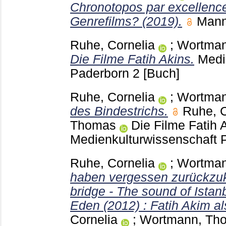
Chronotopos par excellen
Genrefilms? (2019).
Man
Ruhe, Cornelia
;
Wortman
Die Filme Fatih Akins.
Medi
Paderborn
2
[Buch]
Ruhe, Cornelia
;
Wortman
des Bindestrichs.
Ruhe, C
Thomas
Die Filme Fatih 
Medienkulturwissenschaft
Ruhe, Cornelia
;
Wortman
haben vergessen zurückzuk
bridge - The sound of Istan
Eden (2012) : Fatih Akim a
Cornelia
;
Wortmann, Th