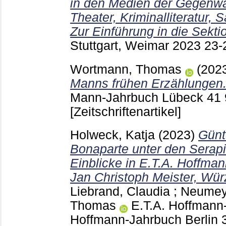
in den Medien der Gegenwar
Theater, Kriminalliteratur, 
Zur Einführung in die Sekti
Stuttgart, Weimar
2023
23-
Wortmann, Thomas
(202
Manns frühen Erzählungen.
Mann-Jahrbuch Lübeck
41
[Zeitschriftenartikel]
Holweck, Katja
(2023)
Günt
Bonaparte unter den Serap
Einblicke in E.T.A. Hoffma
Jan Christoph Meister, Wür
Liebrand, Claudia
;
Neumeye
Thomas
E.T.A. Hoffmann
Hoffmann-Jahrbuch Berlin