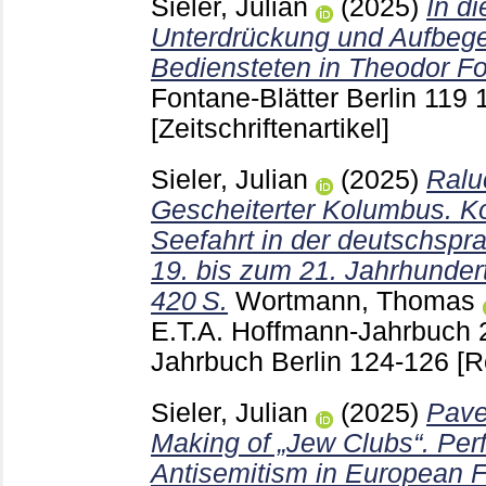
Sieler, Julian
(2025)
In d
Unterdrückung und Aufbege
Bediensteten in Theodor Fo
Fontane-Blätter Berlin
119
[Zeitschriftenartikel]
Sieler, Julian
(2025)
Ralu
Gescheiterter Kolumbus. K
Seefahrt in der deutschspr
19. bis zum 21. Jahrhunder
420 S.
Wortmann, Thomas
E.T.A. Hoffmann-Jahrbuch 
Jahrbuch Berlin
124-126
[R
Sieler, Julian
(2025)
Pave
Making of „Jew Clubs“. Pe
Antisemitism in European F