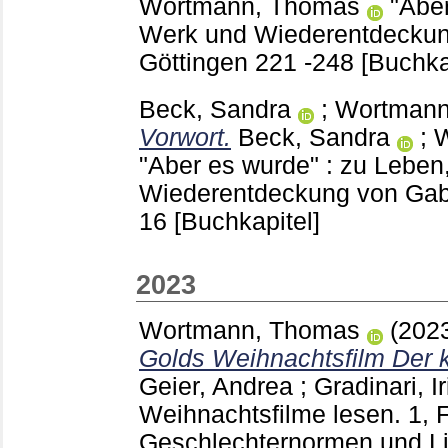
Wortmann, Thomas
"Aber
Werk und Wiederentdeckung
Göttingen
221 -248
[Buchka
Beck, Sandra
;
Wortmann
Vorwort.
Beck, Sandra
;
W
"Aber es wurde" : zu Leben
Wiederentdeckung von Gabr
16
[Buchkapitel]
2023
Wortmann, Thomas
(202
Golds Weihnachtsfilm Der k
Geier, Andrea
;
Gradinari, I
Weihnachtsfilme lesen. 1, 
Geschlechternormen und L