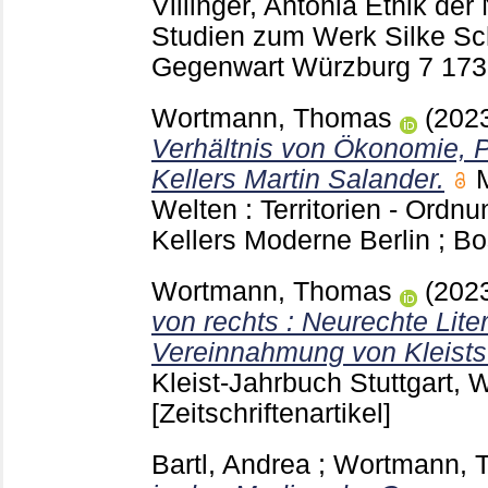
Villinger, Antonia
Ethik der N
Studien zum Werk Silke Sc
Gegenwart Würzburg
7
173
Wortmann, Thomas
(202
Verhältnis von Ökonomie, Po
Kellers Martin Salander.
Welten : Territorien - Ordnu
Kellers Moderne Berlin ; B
Wortmann, Thomas
(202
von rechts : Neurechte Liter
Vereinnahmung von Kleists
Kleist-Jahrbuch Stuttgart,
[Zeitschriftenartikel]
Bartl, Andrea
;
Wortmann, 