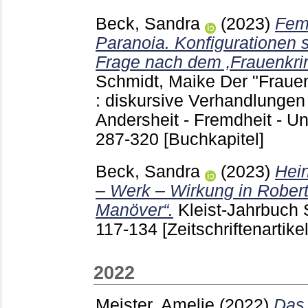
Beck, Sandra
(2023)
Fem
Paranoia. Konfigurationen 
Frage nach dem ‚Frauenkrim
Schmidt, Maike
Der "Frauen
: diskursive Verhandlungen
Andersheit - Fremdheit - U
287-320
[Buchkapitel]
Beck, Sandra
(2023)
Hein
– Werk – Wirkung in Robert
Manöver“.
Kleist-Jahrbuch 
117-134
[Zeitschriftenartikel
2022
Meister, Amelie
(2022)
Das 