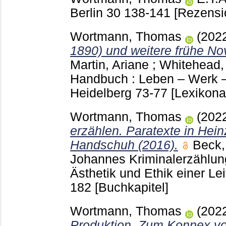
Berlin
30
138-141
[Rezensi
Wortmann, Thomas
(202
1890) und weitere frühe No
Martin, Ariane
;
Whitehead,
Handbuch : Leben – Werk –
Heidelberg
73-77
[Lexikonar
Wortmann, Thomas
(202
erzählen. Paratexte in He
Handschuh (2016).
Beck,
Johannes
Kriminalerzählun
Ästhetik und Ethik einer L
182
[Buchkapitel]
Wortmann, Thomas
(202
Produktion. Zum Konnex vo