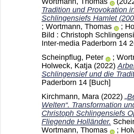
Wortmann, Thomas
(202
Tradition und Provokation i
Schlingensiefs Hamlet (200
;
Wortmann, Thomas
;
Ho
Bild : Christoph Schlingensi
Inter-media Paderborn
14
2
Scheinpflug, Peter
;
Wort
Holweck, Katja
(2022)
Arbe
Schlingensief und die Tradit
Paderborn
14
[Buch]
Kirchmann, Mara
(2022)
„B
Welten“. Transformation und
Christoph Schlingensiefs 
Fliegende Holländer.
Schein
Wortmann, Thomas
;
Hol