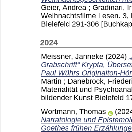
Geier, Andrea
;
Gradinari, I
Weihnachtsfilme Lesen. 3,
Bielefeld
291-306
[Buchkapi
2024
Meissner, Janneke
(2024)
Grabschrift“ Krypta, Überse
Paul Wührs Originalton-Hörs
Martin
;
Danebrock, Frieder
Materialität und Psychoanal
bildender Kunst Bielefeld
1
Wortmann, Thomas
(202
Narratologie und Epistemol
Goethes frühen Erzählungen