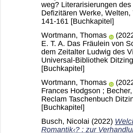
weg? Literarisierungen des
Defizitären Werke, Welten
141-161
[Buchkapitel]
Wortmann, Thomas
(202
E. T. A.
Das Fräulein von Sc
dem Zeitalter Ludwig des 
Universal-Bibliothek Ditzi
[Buchkapitel]
Wortmann, Thomas
(202
Frances Hodgson
;
Becher
Reclam Taschenbuch Ditz
[Buchkapitel]
Busch, Nicolai
(2022)
Welc
Romantik‹? : zur Verhandlu