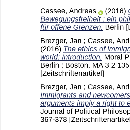
Cassee, Andreas
(2016)
Bewegungsfreiheit : ein ph
für offene Grenzen.
Berlin
[
Brezger, Jan
;
Cassee, And
(2016)
The ethics of immigr
world: Introduction.
Moral P
Berlin ; Boston, MA
3 2
135
[Zeitschriftenartikel]
Brezger, Jan
;
Cassee, And
Immigrants and newcomers by
arguments imply a right to 
Journal of Political Philoso
367-378
[Zeitschriftenartikel