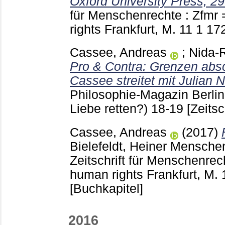
Oxford University Press, 29
für Menschenrechte : Zfmr 
rights Frankfurt, M.
11 1
17
Cassee, Andreas
;
Nida-R
Pro & Contra: Grenzen abs
Cassee streitet mit Julian 
Philosophie-Magazin Berli
Liebe retten?)
18-19
[Zeitsc
Cassee, Andreas
(2017)
Bielefeldt, Heiner
Menschen
Zeitschrift für Menschenrech
human rights Frankfurt, M.
[Buchkapitel]
2016