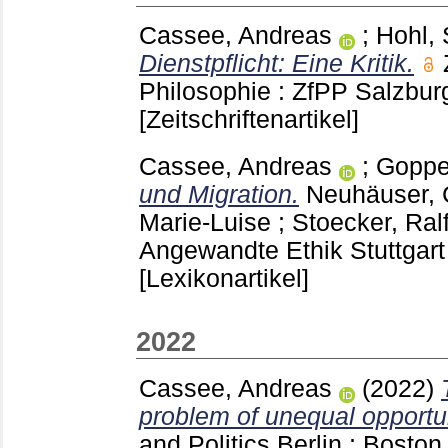
Cassee, Andreas
;
Hohl,
Dienstpflicht: Eine Kritik.
Philosophie : ZfPP Salzbu
[Zeitschriftenartikel]
Cassee, Andreas
;
Goppe
und Migration.
Neuhäuser, C
Marie-Luise
;
Stoecker, Ral
Angewandte Ethik Stuttgar
[Lexikonartikel]
2022
Cassee, Andreas
(2022)
problem of unequal opportun
and Politics Berlin ; Bosto