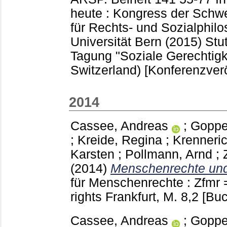
heute : Kongress der Schw
für Rechts- und Sozialphilo
Universität Bern (2015) Stu
Tagung "Soziale Gerechtigke
Switzerland)
[Konferenzverö
2014
Cassee, Andreas
;
Goppe
;
Kreide, Regina
;
Krenneric
Karsten
;
Pollmann, Arnd
;
(2014)
Menschenrechte und
für Menschenrechte : Zfmr 
rights Frankfurt, M.
8,2
[Buc
Cassee, Andreas
;
Goppe