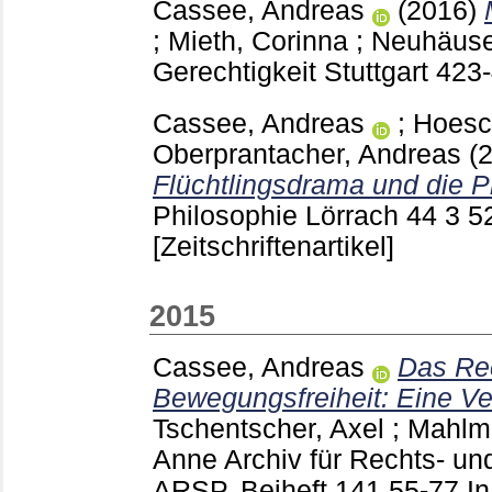
Cassee, Andreas
(2016)
;
Mieth, Corinna
;
Neuhäuser
Gerechtigkeit Stuttgart
423
Cassee, Andreas
;
Hoesc
Oberprantacher, Andreas
(
Flüchtlingsdrama und die P
Philosophie Lörrach
44 3
5
[Zeitschriftenartikel]
2015
Cassee, Andreas
Das Rec
Bewegungsfreiheit: Eine Ve
Tschentscher, Axel
;
Mahlma
Anne
Archiv für Rechts- und
ARSP. Beiheft
141
55-77
In