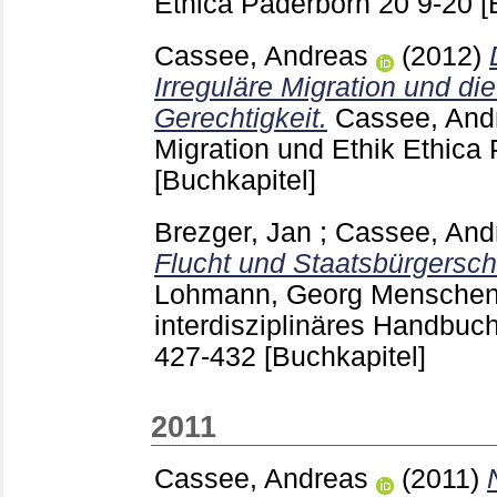
Ethica Paderborn
20
9-20
[
Cassee, Andreas
(2012)
Irreguläre Migration und di
Gerechtigkeit.
Cassee, And
Migration und Ethik Ethica
[Buchkapitel]
Brezger, Jan
;
Cassee, And
Flucht und Staatsbürgersch
Lohmann, Georg
Menschenr
interdisziplinäres Handbuch
427-432
[Buchkapitel]
2011
Cassee, Andreas
(2011)