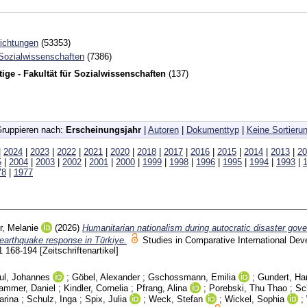
richtungen
(53353)
 Sozialwissenschaften
(7386)
ige - Fakultät für Sozialwissenschaften
(137)
ruppieren nach:
Erscheinungsjahr
|
Autoren
|
Dokumenttyp
|
Keine Sortieru
|
2024
|
2023
|
2022
|
2021
|
2020
|
2018
|
2017
|
2016
|
2015
|
2014
|
2013
|
20
5
|
2004
|
2003
|
2002
|
2001
|
2000
|
1999
|
1998
|
1996
|
1995
|
1994
|
1993
|
78
|
1977
r, Melanie
(2026)
Humanitarian nationalism during autocratic disaster gov
e earthquake response in Türkiye.
Studies in Comparative International De
 1
168-194
[Zeitschriftenartikel]
ul, Johannes
;
Göbel, Alexander
;
Gschossmann, Emilia
;
Gundert, Ha
ammer, Daniel
;
Kindler, Cornelia
;
Pfrang, Alina
;
Porebski, Thu Thao
;
Sc
arina
;
Schulz, Inga
;
Spix, Julia
;
Weck, Stefan
;
Wickel, Sophia
;