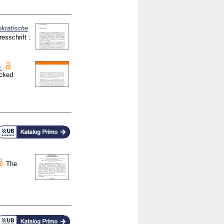
okratische
resschrift :
.
ocked
The