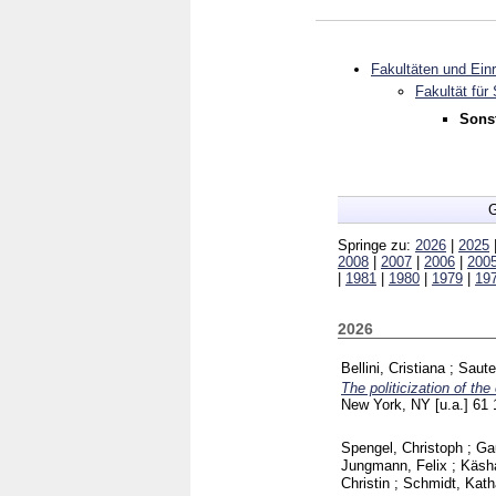
Fakultäten und Ein
Fakultät für
Sonst
G
Springe zu:
2026
|
2025
2008
|
2007
|
2006
|
200
|
1981
|
1980
|
1979
|
19
2026
Bellini, Cristiana
;
Saute
The politicization of th
New York, NY [u.a.]
61
Spengel, Christoph
;
Ga
Jungmann, Felix
;
Käsh
Christin
;
Schmidt, Kath