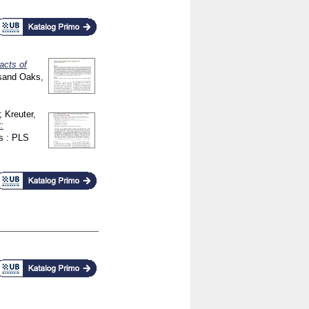
acts of
sand Oaks,
;
Kreuter,
:
es : PLS