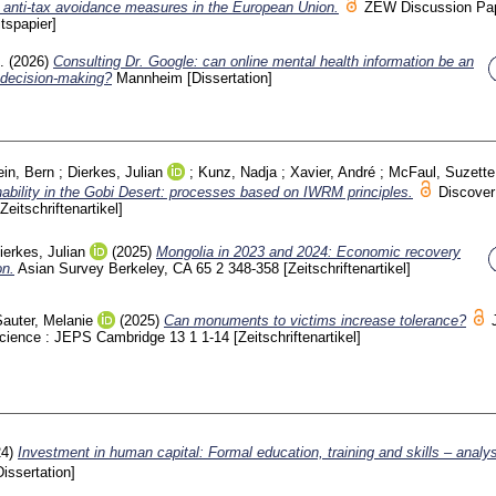
 anti-tax avoidance measures in the European Union.
ZEW Discussion Pa
itspapier]
.
(2026)
Consulting Dr. Google: can online mental health information be an
 decision-making?
Mannheim
[Dissertation]
ein, Bern
;
Dierkes, Julian
;
Kunz, Nadja
;
Xavier, André
;
McFaul, Suzette
ability in the Gobi Desert: processes based on IWRM principles.
Discover
[Zeitschriftenartikel]
ierkes, Julian
(2025)
Mongolia in 2023 and 2024: Economic recovery
on.
Asian Survey Berkeley, CA
65 2
348-358
[Zeitschriftenartikel]
auter, Melanie
(2025)
Can monuments to victims increase tolerance?
 Science : JEPS Cambridge
13 1
1-14
[Zeitschriftenartikel]
24)
Investment in human capital: Formal education, training and skills – analy
Dissertation]