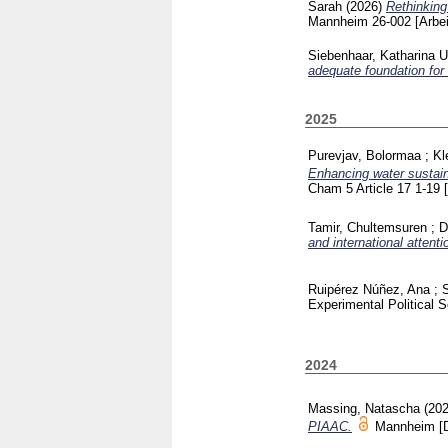
Sarah
(2026)
Rethinking
Mannheim
26-002
[Arbe
Siebenhaar, Katharina U
adequate foundation for
2025
Purevjav, Bolormaa
;
Kl
Enhancing water sustain
Cham
5 Article 17
1-19
Tamir, Chultemsuren
;
D
and international attenti
Ruipérez Núñez, Ana
;
S
Experimental Political
2024
Massing, Natascha
(20
PIAAC.
Mannheim
[