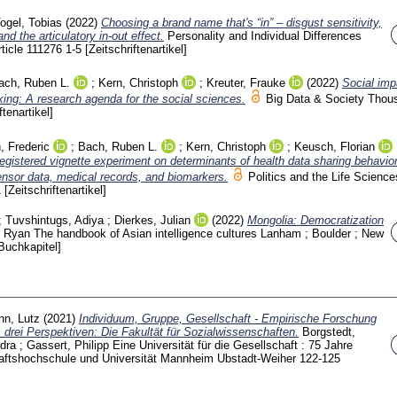
ogel, Tobias
(2022)
Choosing a brand name that's “in” – disgust sensitivity,
and the articulatory in-out effect.
Personality and Individual Differences
rticle 111276
1-5
[Zeitschriftenartikel]
ach, Ruben L.
;
Kern, Christoph
;
Kreuter, Frauke
(2022)
Social imp
king: A research agenda for the social sciences.
Big Data & Society Thou
ftenartikel]
, Frederic
;
Bach, Ruben L.
;
Kern, Christoph
;
Keusch, Florian
egistered vignette experiment on determinants of health data sharing behavior
ensor data, medical records, and biomarkers.
Politics and the Life Scienc
1
[Zeitschriftenartikel]
;
Tuvshintugs, Adiya
;
Dierkes, Julian
(2022)
Mongolia: Democratization
, Ryan
The handbook of Asian intelligence cultures Lanham ; Boulder ; New
Buchkapitel]
n, Lutz
(2021)
Individuum, Gruppe, Gesellschaft - Empirische Forschung
 drei Perspektiven: Die Fakultät für Sozialwissenschaften.
Borgstedt,
ndra
;
Gassert, Philipp
Eine Universität für die Gesellschaft : 75 Jahre
aftshochschule und Universität Mannheim Ubstadt-Weiher
122-125