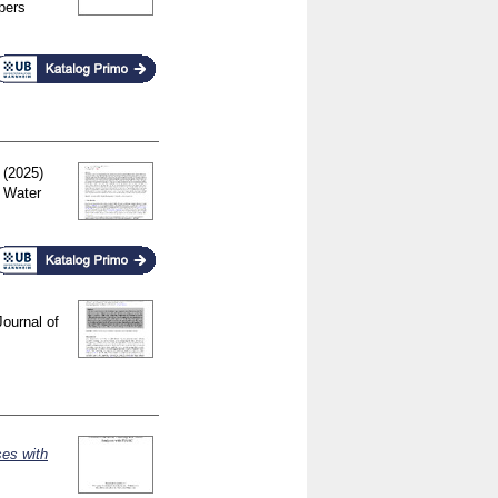
pers
(2025)
 Water
Journal of
ses with