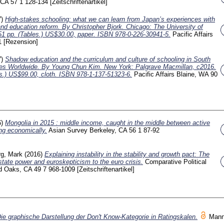
, CA
57 1
128-134
[Zeitschriftenartikel]
7)
High-stakes schooling: what we can learn from Japan’s experiences with
 and education reform. By Christopher Bjork. Chicago: The University of
51 pp. (Tables.) US$30.00, paper. ISBN 978-0-226-30941-5.
Pacific Affairs
1
[Rezension]
7)
Shadow education and the curriculum and culture of schooling in South
ies Worldwide. By Young Chun Kim. New York: Palgrave Macmillan, c2016.
ons.) US$99.00, cloth. ISBN 978-1-137-51323-6.
Pacific Affairs Blaine, WA
90
6)
Mongolia in 2015 : middle income, caught in the middle between active
ng economically.
Asian Survey Berkeley, CA
56 1
87-92
rg, Mark
(2016)
Explaining instability in the stability and growth pact: The
state power and euroskepticism to the euro crisis.
Comparative Political
nd Oaks, CA
49 7
968-1009
[Zeitschriftenartikel]
ie graphische Darstellung der Don't Know-Kategorie in Ratingskalen.
Mann