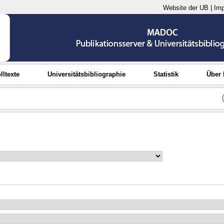
Website der UB
|
Im
lltexte
Universitätsbibliographie
Statistik
Über