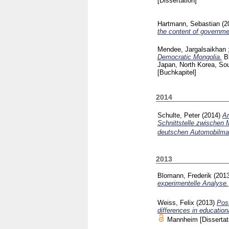
[Dissertation]
Hartmann, Sebastian
(2
the content of governmen
Mendee, Jargalsaikhan
Democratic Mongolia.
B
Japan, North Korea, So
[Buchkapitel]
2014
Schulte, Peter
(2014)
Ar
Schnittstelle zwischen
deutschen Automobilma
2013
Blomann, Frederik
(201
experimentelle Analyse.
Weiss, Felix
(2013)
Post
differences in educatio
Mannheim
[Dissertat