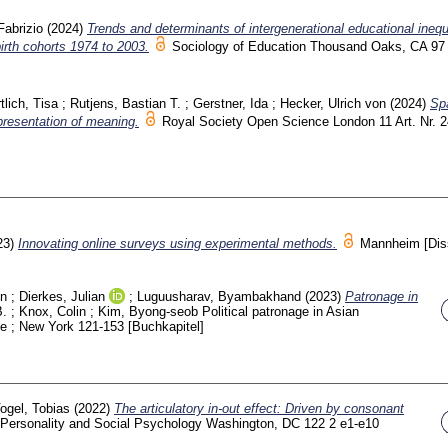
Fabrizio
(2024)
Trends and determinants of intergenerational educational inequa
irth cohorts 1974 to 2003.
Sociology of Education Thousand Oaks, CA
97
tlich, Tisa
;
Rutjens, Bastian T.
;
Gerstner, Ida
;
Hecker, Ulrich von
(2024)
Sp
presentation of meaning.
Royal Society Open Science London
11 Art. Nr.
23)
Innovating online surveys using experimental methods.
Mannheim
[Dis
en
;
Dierkes, Julian
;
Luguusharav, Byambakhand
(2023)
Patronage in
B.
;
Knox, Colin
;
Kim, Byong-seob
Political patronage in Asian
ge ; New York
121-153
[Buchkapitel]
ogel, Tobias
(2022)
The articulatory in-out effect: Driven by consonant
f Personality and Social Psychology Washington, DC
122 2 e1-e10