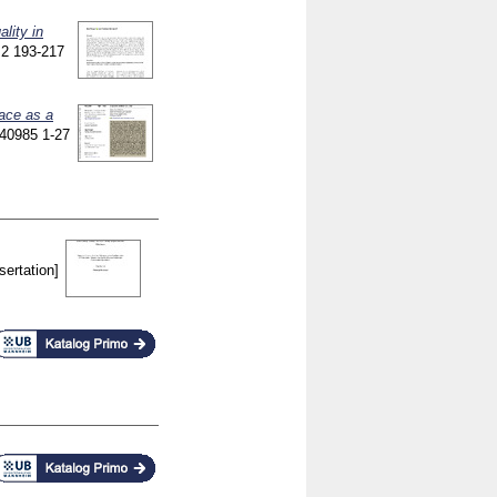
lity in
 2
193-217
ace as a
 240985
1-27
sertation]