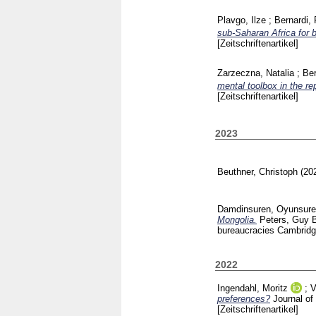
Plavgo, Ilze
;
Bernardi, 
sub-Saharan Africa for b
[Zeitschriftenartikel]
Zarzeczna, Natalia
;
Ber
mental toolbox in the re
[Zeitschriftenartikel]
2023
Beuthner, Christoph
(20
Damdinsuren, Oyunsur
Mongolia.
Peters, Guy 
bureaucracies Cambrid
2022
Ingendahl, Moritz
;
V
preferences?
Journal o
[Zeitschriftenartikel]