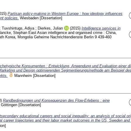
015)
Partisan policy-making in Western Europe : how ideology influences
t policies.
Wiesbaden
[Dissertation]
;
Tuvshintugs, Adiya
;
Dierkes, Julian
(2015)
Intelligence services in
lancke, Stephan
East Asian intelligence and organised crime : China,
uth Korea, Mongolia Geheime Nachrichtendienste Berlin
9
439-460
chetypische Konsumenten : Entwicklung, Anwendung und Evaluation einer di
 Marketing und Design optimierenden Segmentierungsmethode am Beispiel de
rkts.
Mannheim
[Dissertation]
3)
Randbedingungen und Konsequenzen des Flow-Erlebens : eine
Göttingen
[Dissertation]
secondary educational careers and social inequality: an analysis of social ori
nal career trajectories and their labor market outcomes in the US, Sweden an
ion]