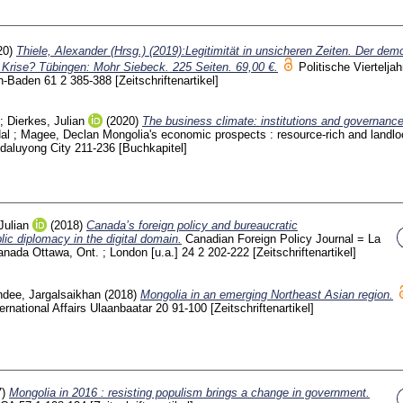
20)
Thiele, Alexander (Hrsg.) (2019):Legitimität in unsicheren Zeiten. Der dem
 Krise? Tübingen: Mohr Siebeck. 225 Seiten. 69,00 €.
Politische Vierteljah
n-Baden
61 2
385-388
[Zeitschriftenartikel]
;
Dierkes, Julian
(2020)
The business climate: institutions and governance
Hal
;
Magee, Declan
Mongolia's economic prospects : resource-rich and landl
ndaluyong City
211-236
[Buchkapitel]
Julian
(2018)
Canada’s foreign policy and bureaucratic
ic diplomacy in the digital domain.
Canadian Foreign Policy Journal = La
Canada Ottawa, Ont. ; London [u.a.]
24 2
202-222
[Zeitschriftenartikel]
dee, Jargalsaikhan
(2018)
Mongolia in an emerging Northeast Asian region.
ernational Affairs Ulaanbaatar
20
91-100
[Zeitschriftenartikel]
7)
Mongolia in 2016 : resisting populism brings a change in government.