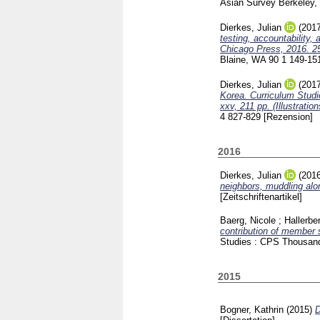
Asian Survey Berkeley
Dierkes, Julian
(201
testing, accountability,
Chicago Press, 2016. 2
Blaine, WA
90 1
149-15
Dierkes, Julian
(201
Korea. Curriculum Stud
xxv, 211 pp. (Illustrati
4
827-829
[Rezension]
2016
Dierkes, Julian
(201
neighbors, muddling alo
[Zeitschriftenartikel]
Baerg, Nicole
;
Hallerbe
contribution of member 
Studies : CPS Thousa
2015
Bogner, Kathrin
(2015)
D