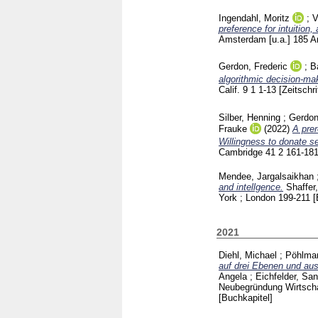
Ingendahl, Moritz
;
V
preference for intuition, 
Amsterdam [u.a.]
185 A
Gerdon, Frederic
;
B
algorithmic decision-ma
Calif.
9 1
1-13
[Zeitschri
Silber, Henning
;
Gerdon
Frauke
(2022)
A prer
Willingness to donate s
Cambridge
41 2
161-18
Mendee, Jargalsaikhan
and intellgence.
Shaffer
York ; London
199-211
[
2021
Diehl, Michael
;
Pöhlman
auf drei Ebenen und aus
Angela
;
Eichfelder, Sa
Neubegründung Wirtsch
[Buchkapitel]