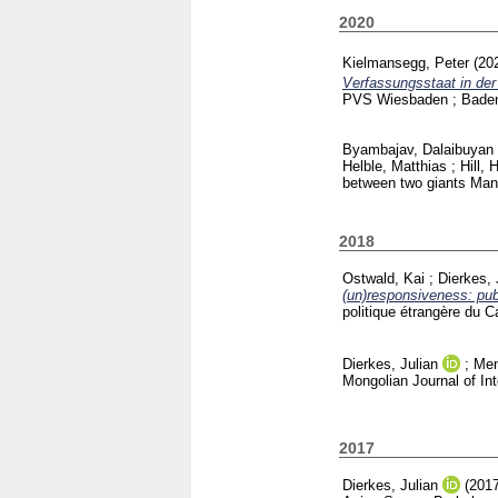
2020
Kielmansegg, Peter
(20
Verfassungsstaat in der
PVS Wiesbaden ; Bade
Byambajav, Dalaibuyan
Helble, Matthias
;
Hill, 
between two giants Ma
2018
Ostwald, Kai
;
Dierkes, 
(un)responsiveness: publ
politique étrangère du 
Dierkes, Julian
;
Men
Mongolian Journal of Int
2017
Dierkes, Julian
(201