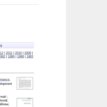
ng
12
|
2011
|
2010
|
2009
|
1992
|
1990
|
1988
|
1983
ernance:
velopment
nnah
;
hmidt,
Winter,