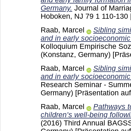
Germany.
Journal of Marri
Hoboken, NJ
79 1
110-130
Raab, Marcel
Sibling simi
and in early socioeconomic 
Kolloquium Empirische Soz
(Konstanz, Germany)
[Präs
Raab, Marcel
Sibling simi
and in early socioeconomic 
Research Seminar - Summe
Germany)
[Präsentation au
Raab, Marcel
Pathways t
children’s well-being followi
(2016)
Third Annual BAGSS