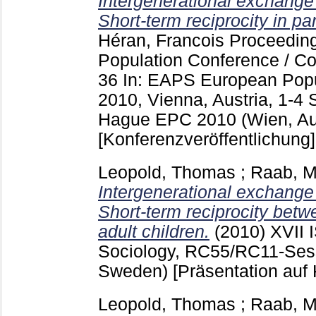
Intergenerational exchange
Short-term reciprocity in par
Héran, Francois
Proceeding
Population Conference / Co
36
In: EAPS European Popu
2010, Vienna, Austria, 1-4
Hague
EPC 2010 (Wien, Aus
[Konferenzveröffentlichung]
Leopold, Thomas
;
Raab, M
Intergenerational exchange
Short-term reciprocity betw
adult children.
(2010)
XVII 
Sociology, RC55/RC11-Ses
Sweden)
[Präsentation auf
Leopold, Thomas
;
Raab, M