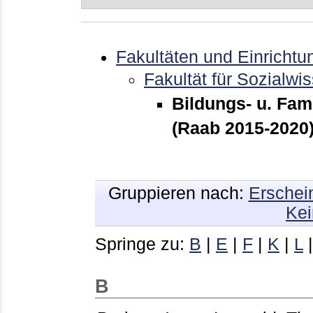
Fakultäten und Einrichtu
Fakultät für Sozialwi
Bildungs- u. Fam
(Raab 2015-2020
Gruppieren nach:
Erschei
Kei
Springe zu:
B
|
E
|
F
|
K
|
L
B