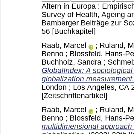
Altern in Europa : Empiris
Survey of Health, Ageing a
Bamberger Beiträge zur S
56
[Buchkapitel]
Raab, Marcel
;
Ruland, M
Benno
;
Blossfeld, Hans-Pe
Buchholz, Sandra
;
Schmelz
GlobalIndex: A sociological
globalization measurement
London ; Los Angeles, CA
[Zeitschriftenartikel]
Raab, Marcel
;
Ruland, M
Benno
;
Blossfeld, Hans-Pe
multidimensional approach