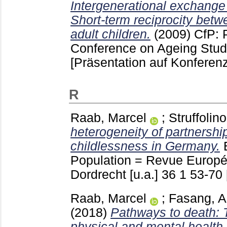
Intergenerational exchange
Short-term reciprocity betw
adult children.
(2009)
CfP: 
Conference on Ageing Stud
[Präsentation auf Konferenz
R
Raab, Marcel
;
Struffoli
heterogeneity of partnership
childlessness in Germany.
Population = Revue Europ
Dordrecht [u.a.]
36 1
53-70
Raab, Marcel
;
Fasang, A
(2018)
Pathways to death: 
physical and mental health in