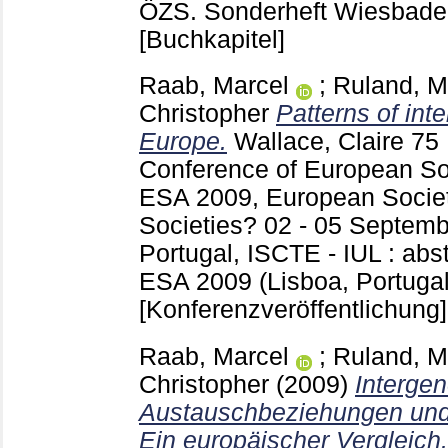
ÖZS. Sonderheft Wiesbad
[Buchkapitel]
Raab, Marcel
;
Ruland, M
Christopher
Patterns of inte
Europe.
Wallace, Claire
75
Conference of European Soc
ESA 2009, European Socie
Societies? 02 - 05 Septemb
Portugal, ISCTE - IUL : abs
ESA 2009 (Lisboa, Portugal
[Konferenzveröffentlichung]
Raab, Marcel
;
Ruland, M
Christopher
(2009)
Intergen
Austauschbeziehungen und 
Ein europäischer Vergleich.