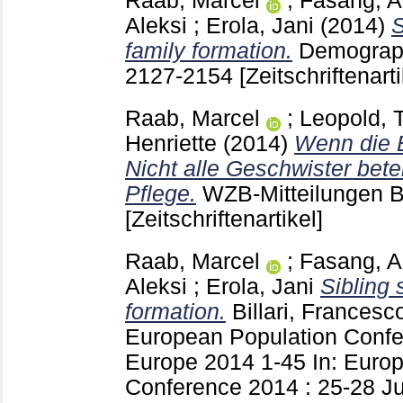
Raab, Marcel
;
Fasang, A
Aleksi
;
Erola, Jani
(2014)
S
family formation.
Demograp
2127-2154
[Zeitschriftenarti
Raab, Marcel
;
Leopold,
Henriette
(2014)
Wenn die E
Nicht alle Geschwister bete
Pflege.
WZB-Mitteilungen B
[Zeitschriftenartikel]
Raab, Marcel
;
Fasang, A
Aleksi
;
Erola, Jani
Sibling s
formation.
Billari, Francesc
European Population Confer
Europe
2014
1-45
In: Euro
Conference 2014 : 25-28 J