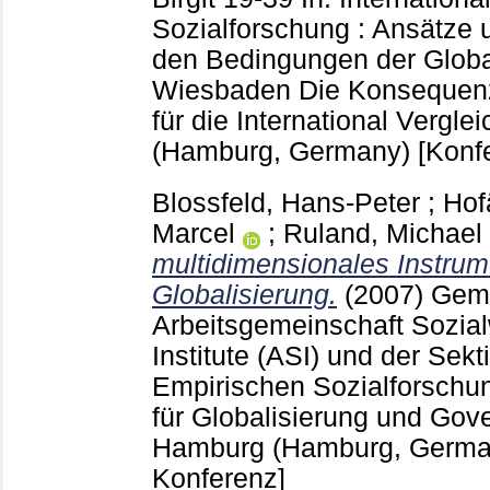
Sozialforschung : Ansätze
den Bedingungen der Globa
Wiesbaden
Die Konsequenz
für die International Vergl
(Hamburg, Germany)
[Konf
Blossfeld, Hans-Peter
;
Hof
Marcel
;
Ruland, Michael
multidimensionales Instru
Globalisierung.
(2007)
Geme
Arbeitsgemeinschaft Sozial
Institute (ASI) und der Sek
Empirischen Sozialforsch
für Globalisierung und Gov
Hamburg (Hamburg, Germ
Konferenz]