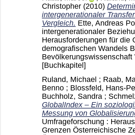
Christopher
(2010)
Determi
intergenerationaler Transfe
Vergleich.
Ette, Andreas
Pot
intergenerationaler Bezie
Herausforderungen für die 
demografischen Wandels Be
Bevölkerungswissenschaft
[Buchkapitel]
Ruland, Michael
;
Raab, Ma
Benno
;
Blossfeld, Hans-Pe
Buchholz, Sandra
;
Schmelz
GlobalIndex – Ein soziolog
Messung von Globalisierun
Umfrageforschung : Heraus
Grenzen Österreichische Zeit