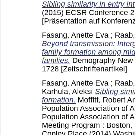
Sibling similarity in entry i
(2015)
ECSR Conference 201
[Präsentation auf Konferenz
Fasang, Anette Eva
;
Raab,
Beyond transmission: Interg
family formation among mi
families.
Demography New 
1728
[Zeitschriftenartikel]
Fasang, Anette Eva
;
Raab,
Karhula, Aleksi
Sibling simil
formation.
Moffitt, Robert
An
Population Association of 
Population Association of 
Meeting Program : Boston, 
Copley Place (2014) Wash