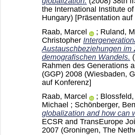
globalization.
(2008)
38th I
the International Institute 
Hungary)
[Präsentation auf
Raab, Marcel
;
Ruland, M
Christopher
Intergeneration
Austauschbeziehungen im 
demografischen Wandels.
Rahmen des Generations 
(GGP) 2008 (Wiesbaden, 
auf Konferenz]
Raab, Marcel
;
Blossfeld
Michael
;
Schönberger, Be
globalization and how can 
ECSR and TransEurope Jo
2007 (Groningen, The Neth