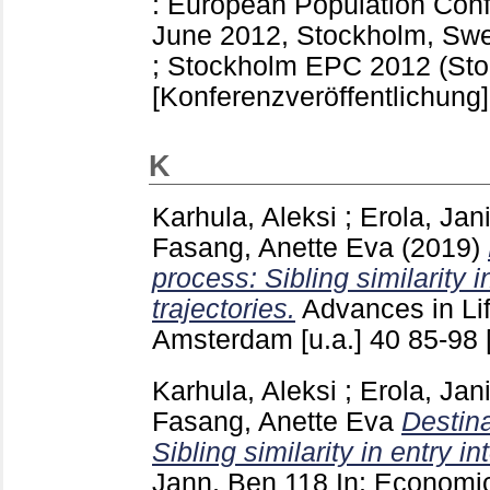
: European Population Con
June 2012, Stockholm, Sw
; Stockholm
EPC 2012 (Sto
[Konferenzveröffentlichung]
K
Karhula, Aleksi
;
Erola, Jan
Fasang, Anette Eva
(2019)
process: Sibling similarity
trajectories.
Advances in Li
Amsterdam [u.a.]
40
85-98
Karhula, Aleksi
;
Erola, Jan
Fasang, Anette Eva
Destina
Sibling similarity in entry i
Jann, Ben
118
In: Economic