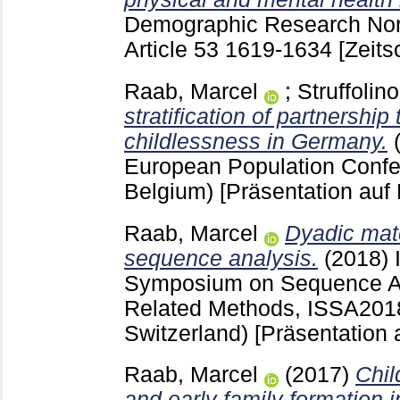
Demographic Research Nor
Article 53
1619-1634
[Zeits
Raab, Marcel
;
Struffoli
stratification of partnership 
childlessness in Germany.
European Population Confe
Belgium)
[Präsentation auf
Raab, Marcel
Dyadic mat
sequence analysis.
(2018)
Symposium on Sequence An
Related Methods, ISSA2018
Switzerland)
[Präsentation 
Raab, Marcel
(2017)
Chil
and early family formation 