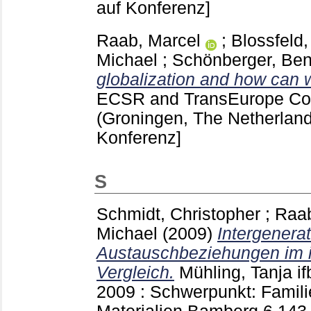
auf Konferenz]
Raab, Marcel
;
Blossfeld
Michael
;
Schönberger, Be
globalization and how can 
ECSR and TransEurope Co
(Groningen, The Netherlan
Konferenz]
S
Schmidt, Christopher
;
Raab
Michael
(2009)
Intergenera
Austauschbeziehungen im i
Vergleich.
Mühling, Tanja
if
2009 : Schwerpunkt: Famili