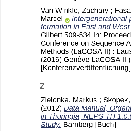
Van Winkle, Zachary
;
Fasa
Marcel
Intergenerational 
formation in East and Wes
Gilbert
509-534
In: Proceed
Conference on Sequence An
Methods (LaCOSA II) : Lau
(2016) Genève
LaCOSA II (
[Konferenzveröffentlichung]
Z
Zielonka, Markus
;
Skopek,
(2012)
Data Manual, Organi
in Thuringia, NEPS TH 1.0.
Study.
Bamberg
[Buch]