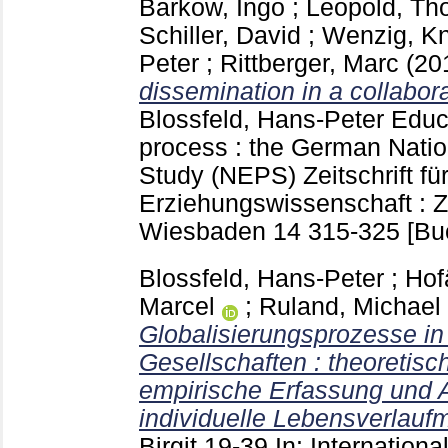
Barkow, Ingo
;
Leopold, T
Schiller, David
;
Wenzig, Kn
Peter
;
Rittberger, Marc
(20
dissemination in a collabor
Blossfeld, Hans-Peter
Educa
process : the German Natio
Study (NEPS) Zeitschrift fü
Erziehungswissenschaft : Z
Wiesbaden
14
315-325
[Bu
Blossfeld, Hans-Peter
;
Hof
Marcel
;
Ruland, Michael
Globalisierungsprozesse i
Gesellschaften : theoretis
empirische Erfassung und 
individuelle Lebensverlaufm
Birgit
19-39
In: Internation