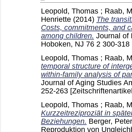
Leopold, Thomas
;
Raab, M
Henriette
(2014)
The transit
Costs, commitments, and ca
among children.
Journal of
Hoboken, NJ
76 2
300-318
Leopold, Thomas
;
Raab, M
temporal structure of inter
within-family analysis of par
Journal of Aging Studies A
252-263
[Zeitschriftenartikel
Leopold, Thomas
;
Raab, M
Kurzzeitreziproziät in späte
Beziehungen.
Berger, Peter
Reproduktion von Ungleichh