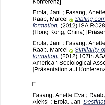
Konferenz]
Erola, Jani
;
Fasang, Anett
Raab, Marcel
Sibling corr
formation.
(2012)
ISA RC28
(Hong Kong, China)
[Präsen
Erola, Jani
;
Fasang, Anett
Raab, Marcel
Similarity o
formation.
(2012)
107th ASA
American Sociological Asso
[Präsentation auf Konferenz
F
Fasang, Anette Eva
;
Raab,
Aleksi
;
Erola, Jani
Destinat