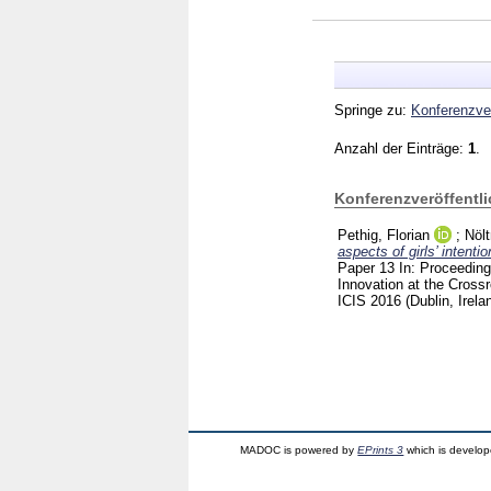
Springe zu:
Konferenzver
Anzahl der Einträge:
1
.
Konferenzveröffentl
Pethig, Florian
;
Nöl
aspects of girls’ intent
Paper 13
In: Proceeding
Innovation at the Cross
ICIS 2016 (Dublin, Irela
MADOC is powered by
EPrints 3
which is develo