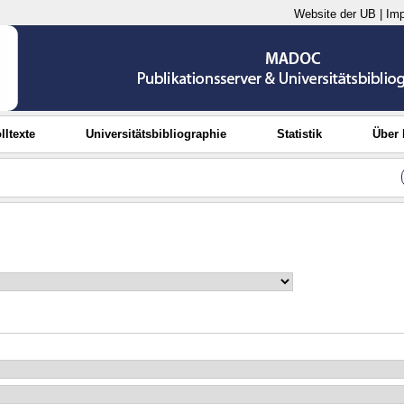
Website der UB
|
Im
lltexte
Universitätsbibliographie
Statistik
Über