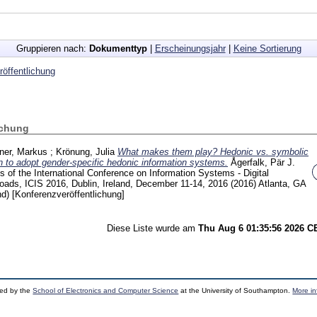
Gruppieren nach:
Dokumenttyp
|
Erscheinungsjahr
|
Keine Sortierung
öffentlichung
ichung
tner, Markus
;
Krönung, Julia
What makes them play? Hedonic vs. symbolic
ion to adopt gender-specific hedonic information systems.
Ågerfalk, Pär J.
s of the International Conference on Information Systems - Digital
roads, ICIS 2016, Dublin, Ireland, December 11-14, 2016 (2016) Atlanta, GA
nd)
[Konferenzveröffentlichung]
Diese Liste wurde am
Thu Aug 6 01:35:56 2026 
ped by the
School of Electronics and Computer Science
at the University of Southampton.
More in