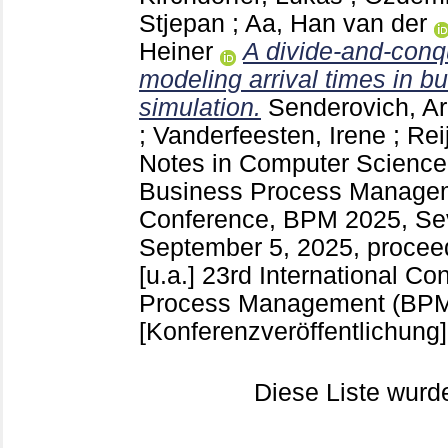
Stjepan
;
Aa, Han van der
Heiner
A divide-and-conq
modeling arrival times in b
simulation.
Senderovich, Ar
;
Vanderfeesten, Irene
;
Rei
Notes in Computer Scienc
Business Process Manageme
Conference, BPM 2025, Sevi
September 5, 2025, proceed
[u.a.]
23rd International Co
Process Management (BPM 2
[Konferenzveröffentlichung]
Diese Liste wur