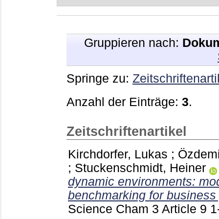
Gruppieren nach:
Dokum
Springe zu:
Zeitschriftenarti
Anzahl der Einträge:
3
.
Zeitschriftenartikel
Kirchdorfer, Lukas
;
Özdemi
;
Stuckenschmidt, Heiner
dynamic environments: mode
benchmarking for business 
Science Cham
3 Article 9
1