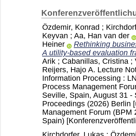
Konferenzveröffentlich
Özdemir, Konrad
;
Kirchdor
Keyvan
;
Aa, Han van der
Heiner
Rethinking busine
A utility-based evaluation 
Arik
;
Cabanillas, Cristina
;
Reijers, Hajo A.
Lecture Not
Information Processing : 
Process Management Foru
Seville, Spain, August 31 -
Proceedings (2026) Berlin [
Management Forum (BPM 20
Spain)
[Konferenzveröffentl
Kirchdorfer, Lukas
;
Özdemi