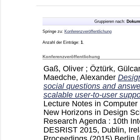
Gruppieren nach:
Dokum
Springe zu:
Konferenzveröffentlichung
Anzahl der Einträge:
1
.
Konferenzveröffentlichung
Gaß, Oliver
;
Öztürk, Gülca
Maedche, Alexander
Design
social questions and answer
scalable user-to-user suppo
Lecture Notes in Computer
New Horizons in Design Sc
Research Agenda : 10th Int
DESRIST 2015, Dublin, Ire
Proceedings (2015) Berlin [