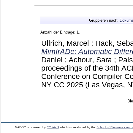
Gruppieren nach:
Dokume
Anzahl der Einträge:
1
.
Ullrich, Marcel
;
Hack, Seba
MimIrADe: Automatic Differe
Daniel
;
Achour, Sara
;
Pals
proceedings of the 34th A
Conference on Compiler Co
NY
CC 2025 (Las Vegas, 
Di
MADOC is powered by
EPrints 3
which is developed by the
School of Electronics and