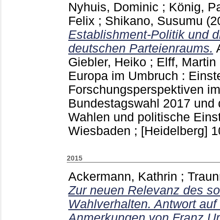
Nyhuis, Dominic
;
König, P
Felix
;
Shikano, Susumu
(2
Establishment-Politik und 
deutschen Parteienraums.
Giebler, Heiko
;
Elff, Martin
Europa im Umbruch : Einste
Forschungsperspektiven im
Bundestagswahl 2017 und 
Wahlen und politische Ein
Wiesbaden ; [Heidelberg]
1
2015
Ackermann, Kathrin
;
Traun
Zur neuen Relevanz des soz
Wahlverhalten. Antwort auf 
Anmerkungen von Franz Ur