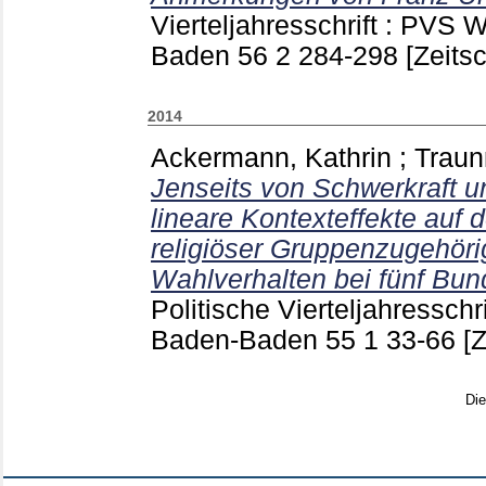
Vierteljahresschrift : PVS
Baden
56 2
284-298
[Zeitsc
2014
Ackermann, Kathrin
;
Traun
Jenseits von Schwerkraft un
lineare Kontexteffekte au
religiöser Gruppenzugehöri
Wahlverhalten bei fünf Bu
Politische Vierteljahressch
Baden-Baden
55 1
33-66
[Z
Di