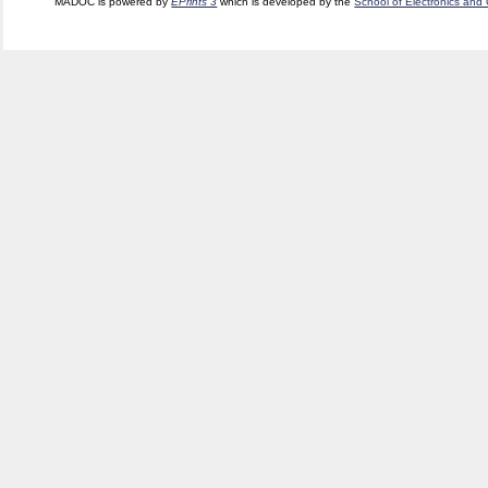
MADOC is powered by
EPrints 3
which is developed by the
School of Electronics and