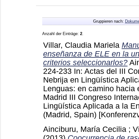
Gruppieren nach:
Dokume
Anzahl der Einträge:
2
.
Villar, Claudia Mariela
Manu
enseñanza de ELE en la un
criterios seleccionarlos?
Ai
224-233
In: Actas del III C
Nebrija en Lingüística Apl
Lenguas: en camino hacia e
Madrid
III Congreso Interna
Lingüística Aplicada a la
(Madrid, Spain)
[Konferenzv
Ainciburu, María Cecilia
;
V
(2013)
Coocurrencia de rasg