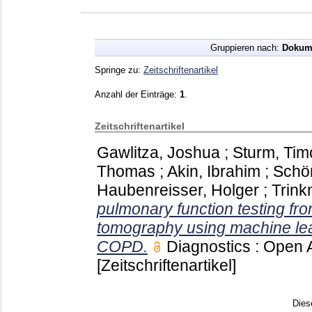
Gruppieren nach:
Dokum
Springe zu:
Zeitschriftenartikel
Anzahl der Einträge:
1
.
Zeitschriftenartikel
Gawlitza, Joshua
;
Sturm, Tim
Thomas
;
Akin, Ibrahim
;
Schö
Haubenreisser, Holger
;
Trink
pulmonary function testing fr
tomography using machine lear
COPD.
Diagnostics : Open
[Zeitschriftenartikel]
Dies