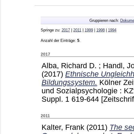
Gruppieren nach:
Dokume
Springe zu:
2017
|
2011
|
1999
|
1998
|
1994
Anzahl der Einträge:
5
.
2017
Alba, Richard D.
;
Handl, J
(2017)
Ethnische Ungleichh
Bildungssystem.
Kölner Zei
und Sozialpsychologie : 
Suppl. 1
619-644
[Zeitschrif
2011
Kalter, Frank
(2011)
The sec