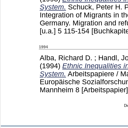
System.
Schuck, Peter H.
P
Integration of Migrants in t
Germany. Migration and re
[u.a.]
5
115-154
[Buchkapite
1994
Alba, Richard D.
;
Handl, J
(1994)
Ethnic Inequalities 
System.
Arbeitspapiere / 
Europäische Sozialforschun
Mannheim
8
[Arbeitspapier]
Di