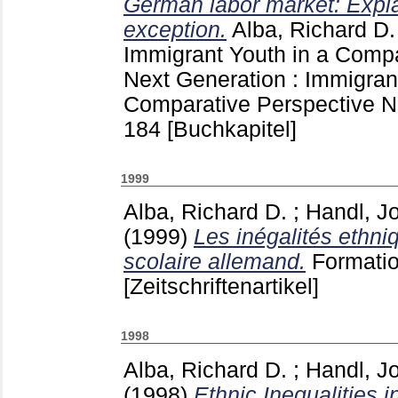
German labor market: Expla
exception.
Alba, Richard D.
Immigrant Youth in a Comp
Next Generation : Immigran
Comparative Perspective N
184
[Buchkapitel]
1999
Alba, Richard D.
;
Handl, J
(1999)
Les inégalités ethn
scolaire allemand.
Formati
[Zeitschriftenartikel]
1998
Alba, Richard D.
;
Handl, J
(1998)
Ethnic Inequalities 