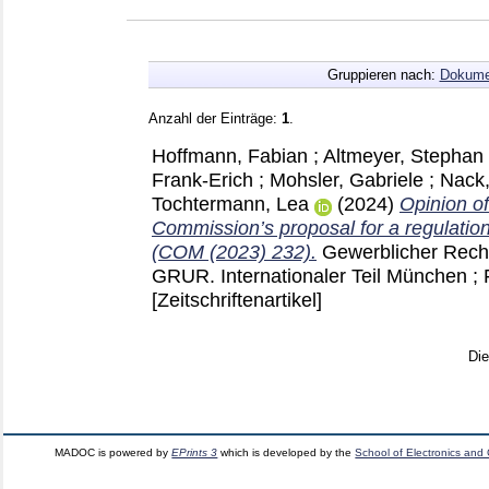
Gruppieren nach:
Dokume
Anzahl der Einträge:
1
.
Hoffmann, Fabian
;
Altmeyer, Stephan
Frank-Erich
;
Mohsler, Gabriele
;
Nack,
Tochtermann, Lea
(2024)
Opinion o
Commission’s proposal for a regulation
(COM (2023) 232).
Gewerblicher Recht
GRUR. Internationaler Teil München ; 
[Zeitschriftenartikel]
Di
MADOC is powered by
EPrints 3
which is developed by the
School of Electronics and