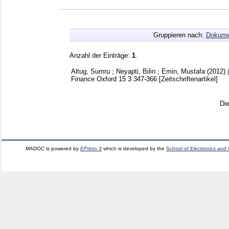
Gruppieren nach:
Dokume
Anzahl der Einträge:
1
.
Altug, Sumru
;
Neyapti, Bilin
;
Emin, Mustafa
(2012)
Finance Oxford
15 3
347-366
[Zeitschriftenartikel]
Di
MADOC is powered by
EPrints 3
which is developed by the
School of Electronics and