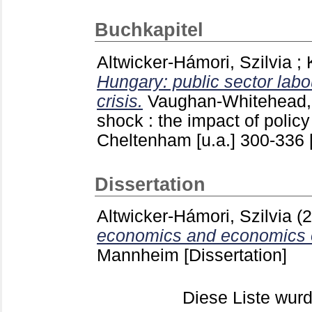
Buchkapitel
Altwicker-Hámori, Szilvia
;
Hungary: public sector labo
crisis.
Vaughan-Whitehead,
shock : the impact of polic
Cheltenham [u.a.]
300-336
Dissertation
Altwicker-Hámori, Szilvia
(
economics and economics o
Mannheim
[Dissertation]
Diese Liste wu