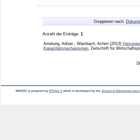
Gruppieren nach:
Dokume
Anzahl der Einträge:
1
.
Amelung, Adrian
;
Wambach, Achim
(2013)
Versorgun
Kapazitätsmechanismen.
Zeitschrift für Wirtschaftspo
D
MADOC is powered by
EPrints 3
which is developed by the
School of Electronics and