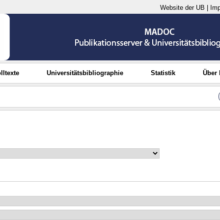
Website der UB
|
Im
lltexte
Universitätsbibliographie
Statistik
Über