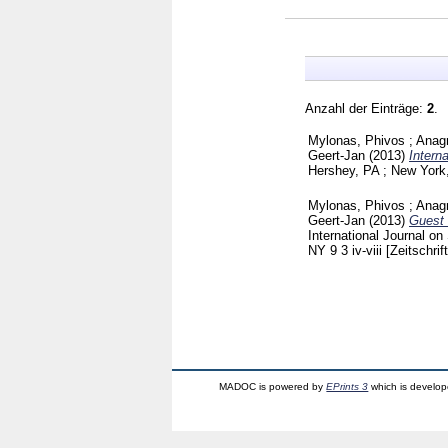
Anzahl der Einträge:
2
.
Mylonas, Phivos
;
Anagn
Geert-Jan
(2013)
Intern
Hershey, PA ; New Yor
Mylonas, Phivos
;
Anagn
Geert-Jan
(2013)
Guest 
International Journal 
NY
9 3 iv-viii
[Zeitschrif
MADOC is powered by
EPrints 3
which is develo