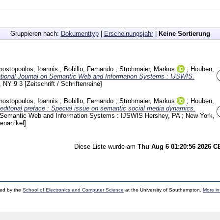
Gruppieren nach:
Dokumenttyp
|
Erscheinungsjahr
|
Keine Sortierung
ostopoulos, Ioannis
;
Bobillo, Fernando
;
Strohmaier, Markus
;
Houben,
ational Journal on Semantic Web and Information Systems : IJSWIS.
k, NY
9 3
[Zeitschrift / Schriftenreihe]
ostopoulos, Ioannis
;
Bobillo, Fernando
;
Strohmaier, Markus
;
Houben,
editorial preface : Special issue on semantic social media dynamics.
on Semantic Web and Information Systems : IJSWIS Hershey, PA ; New York,
tenartikel]
Diese Liste wurde am
Thu Aug 6 01:20:56 2026 
ped by the
School of Electronics and Computer Science
at the University of Southampton.
More in