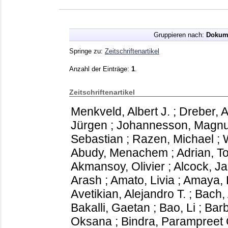
Gruppieren nach:
Dokum
Springe zu:
Zeitschriftenartikel
Anzahl der Einträge:
1
.
Zeitschriftenartikel
Menkveld, Albert J.
;
Dreber, 
Jürgen
;
Johannesson, Magn
Sebastian
;
Razen, Michael
;
Abudy, Menachem
;
Adrian, T
Akmansoy, Olivier
;
Alcock, Ja
Arash
;
Amato, Livia
;
Amaya, 
Avetikian, Alejandro T.
;
Bach,
Bakalli, Gaetan
;
Bao, Li
;
Barb
Oksana
;
Bindra, Parampreet 