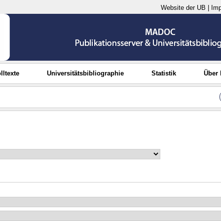
Website der UB
|
Im
lltexte
Universitätsbibliographie
Statistik
Über