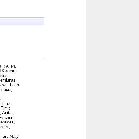
J.
;
Allen,
d Kwame
;
rtoš,
erniūnas,
rown, Faith
arlucci,
a,
ll
;
de
 Tim
;
, Anita
;
Fischer,
eraldes,
istin
;
;
nman, Mary