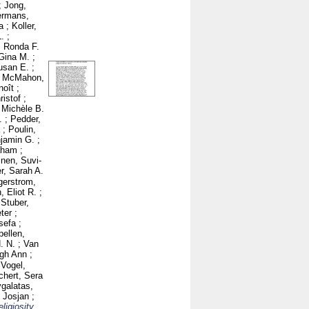
;
Jong,
ermans,
a
;
Koller,
.
;
, Ronda F.
Gina M.
;
usan E.
;
;
McMahon,
noît
;
ristof
;
, Michèle B.
.
;
Pedder,
;
Poulin,
njamin G.
;
aham
;
inen, Suvi-
r, Sarah A.
gerstrom,
, Eliot R.
;
;
Stuber,
ter
;
sefa
;
ellen,
. N.
;
Van
igh Ann
;
;
Vogel,
chert, Sera
galatas,
, Josjan
;
ligiosity