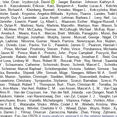
;
Isler, Ozan
;
Izydorczyk, David
;
Jaeger, Bastian
;
Johnson, Kathryn A.
es A.
;
Kaszubowski, Erikson
;
Katz, Benjamin A.
;
Keefer, Lucas A.
;
Kelcht
lein, Richard A.
;
Kleinberg, Bennett
;
Knowles, Megan L.
;
Kołczyńska, Mart
ritzler, Sarah
;
Krypotos, Angelos-Miltiadis
;
Kyritsis, Thanos
;
Landes, Todd L
orsyth, Guy A. Lavender
;
Lazar, Aryeh
;
Lehman, Barbara J.
;
Levy, Neil
;
Lo
Jennifer
;
Łowicki, Paweł
;
Ly, Albert L.
;
Maassen, Esther
;
Magyar-Russell, 
h, Dylan R.
;
Martinez, Nuria
;
Martinie, Marcellin
;
Martoyo, Ihan
;
Mason, S
l
;
McAleer, Phil
;
McCauley, Thomas
;
McCullough, Michael
;
McKay, Ryan
 Amelia A.
;
Means, Kira K.
;
Mercier, Brett
;
Mitkidis, Panagiotis
;
Monin, Be
au, David
;
Morgan, Jonathan
;
Murphy, James
;
Muscatt, George
;
Nägel, Ch
yk, Ladislas
;
Nilsonne, Gustav
;
Noack, Pamina
;
Norenzayan, Ara
;
Nuijten
on
;
Oviedo, Lluis
;
Pavlov, Yuri G.
;
Pawelski, James O.
;
Pearson, Hannah I
.
;
Pinus, Michael
;
Pirutinsky, Steven
;
Polito, Vince
;
Porubanova, Michaela
 Jason M.
;
Prince, Mark A.
;
Protzko, John
;
Pryor, Campbell
;
Purzycki, Be
n Quevedo
;
Rabelo, André
;
Radell, Milen L.
;
Ramsay, Jonathan E.
;
Reid, Gr
ot Luna, Lindsey M.
;
Ross, Robert M.
;
Roszak, Piotr
;
Roy, Nirmal
;
Saarela
Y.
;
Schaumans, Catherine
;
Schivinski, Bruno
;
Schmitt, Marcel C.
;
Schnitke
;
Schreiner, Marcel Raphael
;
Schüttengruber, Victoria
;
Sebben, Simone
;
Se
ka, Berenika
;
Shjoedt, Uffe
;
Simsek, Müge
;
Sleegers, Willem W. A.
;
Smith
th, Marion
;
Spörlein, Christoph
;
Stedden, William
;
Stoevenbelt, Andrea H.
uwartono, Christiany
;
Syropoulos, Stylianos
;
Szaszi, Barnabas
;
Szecsi, Pe
ouis
;
Thibault, Robert T.
;
Thompson, Burt
;
Thurn, Christian M.
;
Torralba, Jo
in, Ann-Marie
;
Van Aert, Robbie C. M.
;
van Assen, Marcel A. L. M.
;
Van Capp
Olmo R.
;
Van der Cruyssen, Ine
;
Van der Noll, Jolanda
;
van Dongen, Noah N
ulukom, Valerie
;
van Ravenzwaaij, Don
;
van Zyl, Casper J. J.
;
Vaughn, Le
erschuere, Bruno
;
Vianello, Michelangelo
;
Vilanova, Felipe
;
Vishkin, Allon
ie V. D. E.
;
Watanabe, Shoko
;
White, Cindel J. M.
;
Wiebels, Kristina
;
Wie
tkowiak, Maciej
;
Witvliet, Charlotte V. O.
;
Wiwad, Dylan
;
Wuyts, Robin
;
Xy
o, Darren J.
;
Yilmaz, Onurcan
;
Zarzeczna, Natalia
;
Zhao, Yitong
;
Zijlmans
makers, Eric-Jan
(2023)
A many-analysts approach to the relation between re