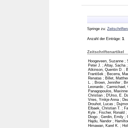
Springe zu:
Zeitschriften
Anzahl der Einträge:
1
.
Zeitschriftenartikel
Hoogeveen, Suzanne
;
Peter J.
;
Altay, Sacha
Atkinson, Quentin D.
;
B
František
;
Becerra, Mar
Renatas
;
Billet, Matthe
L.
;
Brown, Jennifer
;
Br
Leonardo
;
Carmichael, 
Panagopoulos, Maxinne
Christian
;
D'Urso, E. D
Vries, Ymkje Anna
;
Dea
Drouhot, Lucas
;
Dujmov
Elbaek, Christian T.
;
Fa
Kyle
;
Fischer, Ronald
;
Diogo
;
Gerdin, Emily
;
Hajdu, Nandor
;
Hamilto
Himawan, Karel K.
;
Hol