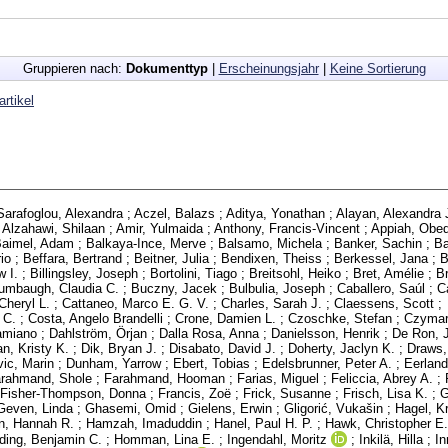
Gruppieren nach:
Dokumenttyp
|
Erscheinungsjahr
|
Keine Sortierung
artikel
Sarafoglou, Alexandra
;
Aczel, Balazs
;
Aditya, Yonathan
;
Alayan, Alexandra 
;
Alzahawi, Shilaan
;
Amir, Yulmaida
;
Anthony, Francis-Vincent
;
Appiah, Obe
aimel, Adam
;
Balkaya-Ince, Merve
;
Balsamo, Michela
;
Banker, Sachin
;
Ba
io
;
Beffara, Bertrand
;
Beitner, Julia
;
Bendixen, Theiss
;
Berkessel, Jana
;
B
w I.
;
Billingsley, Joseph
;
Bortolini, Tiago
;
Breitsohl, Heiko
;
Bret, Amélie
;
B
umbaugh, Claudia C.
;
Buczny, Jacek
;
Bulbulia, Joseph
;
Caballero, Saúl
;
C
Cheryl L.
;
Cattaneo, Marco E. G. V.
;
Charles, Sarah J.
;
Claessens, Scott
;
 C.
;
Costa, Angelo Brandelli
;
Crone, Damien L.
;
Czoschke, Stefan
;
Czymar
amiano
;
Dahlström, Örjan
;
Dalla Rosa, Anna
;
Danielsson, Henrik
;
De Ron, Ji
n, Kristy K.
;
Dik, Bryan J.
;
Disabato, David J.
;
Doherty, Jaclyn K.
;
Draws,
ic, Marin
;
Dunham, Yarrow
;
Ebert, Tobias
;
Edelsbrunner, Peter A.
;
Eerland
rahmand, Shole
;
Farahmand, Hooman
;
Farias, Miguel
;
Feliccia, Abrey A.
;
Fisher-Thompson, Donna
;
Francis, Zoë
;
Frick, Susanne
;
Frisch, Lisa K.
;
G
Geven, Linda
;
Ghasemi, Omid
;
Gielens, Erwin
;
Gligorić, Vukašin
;
Hagel, Kr
n, Hannah R.
;
Hamzah, Imaduddin
;
Hanel, Paul H. P.
;
Hawk, Christopher E.
ding, Benjamin C.
;
Homman, Lina E.
;
Ingendahl, Moritz
;
Inkilä, Hilla
;
I