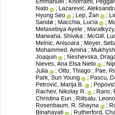
Emmanuel
;
Khorrami, Pegga
Nato
;
Lazarević, Aleksandr
Hyung Seo
;
Lep, Žan
;
Li
Sandø
;
Macchia, Lucía
;
Ma
Metasebiya Ayele
;
Maratkyzy
Marwaha, Shivika
;
McGill, Lu
Melnic, Anișoara
;
Meyer, Seba
Mohammed, Amina
;
Mukhysh
Joaquin
;
Neshevska, Drag
Nieves, Ana Elsa Nieto
;
Nip
Julia
;
Otto, Thiago
;
Pae, Ri
Park, Sun Young
;
Pascu, Da
Petrović, Marija B.
;
Popović
Rachev, Nikolay R.
;
Ranc, 
Christina Eun
;
Riitsalu, Leon
Rosenbaum, R. Shayna
;
R
Binahayati
;
Rutherford, Cha