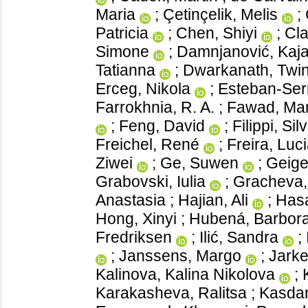
Maria
;
Çetinçelik, Melis
;
Patricia
;
Chen, Shiyi
;
Cla
Simone
;
Damnjanović, Kaj
Tatianna
;
Dwarkanath, Twin
Erceg, Nikola
;
Esteban-Ser
Farrokhnia, R. A.
;
Fawad, Ma
;
Feng, David
;
Filippi, Sil
Freichel, René
;
Freira, Luc
Ziwei
;
Ge, Suwen
;
Geige
Grabovski, Iulia
;
Gracheva,
Anastasia
;
Hajian, Ali
;
Hasa
Hong, Xinyi
;
Hubená, Barbor
Fredriksen
;
Ilić, Sandra
;
;
Janssens, Margo
;
Jark
Kalinova, Kalina Nikolova
;
Karakasheva, Ralitsa
;
Kasdan