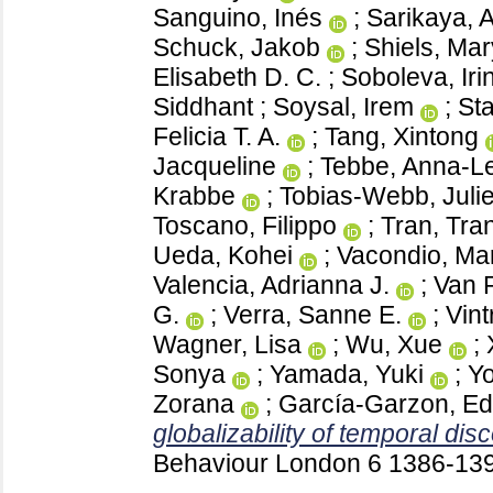
Sanguino, Inés
;
Sarikaya,
Schuck, Jakob
;
Shiels, Mar
Elisabeth D. C.
;
Soboleva, Iri
Siddhant
;
Soysal, Irem
;
St
Felicia T. A.
;
Tang, Xintong
Jacqueline
;
Tebbe, Anna-L
Krabbe
;
Tobias-Webb, Julie
Toscano, Filippo
;
Tran, Tra
Ueda, Kohei
;
Vacondio, Mar
Valencia, Adrianna J.
;
Van 
G.
;
Verra, Sanne E.
;
Vint
Wagner, Lisa
;
Wu, Xue
;
Sonya
;
Yamada, Yuki
;
Yo
Zorana
;
García-Garzon, E
globalizability of temporal dis
Behaviour London
6
1386-13