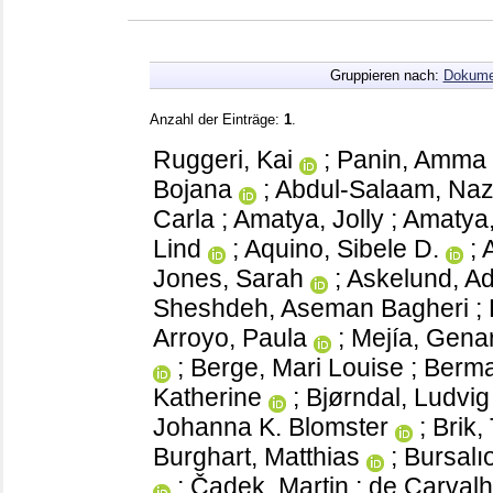
Gruppieren nach:
Dokume
Anzahl der Einträge:
1
.
Ruggeri, Kai
;
Panin, Amma
Bojana
;
Abdul-Salaam, Na
Carla
;
Amatya, Jolly
;
Amatya
Lind
;
Aquino, Sibele D.
;
Jones, Sarah
;
Askelund, Ad
Sheshdeh, Aseman Bagheri
;
Arroyo, Paula
;
Mejía, Gena
;
Berge, Mari Louise
;
Berma
Katherine
;
Bjørndal, Ludvi
Johanna K. Blomster
;
Brik,
Burghart, Matthias
;
Bursalıo
;
Čadek, Martin
;
de Carvalh