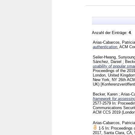
Anzahl der Einträge:
4
.
Arias-Cabarcos, Patrici
authentication.
ACM Com
Seiler-Hwang, Sunyoun
Sánchez, Daniel
;
Becke
usability of popular s
Proceedings of the 20
London, United Kingdom
New York, NY
26th ACM
UK)
[Konferenzveröffent
Becker, Karen
;
Arias-Ca
framework for assessing
2577-2579
In: Proceed
Communications Securi
ACM CCS 2019 (Londo
Arias-Cabarcos, Patrici
1-5
In: Proceedings 
2017, Santa Clara, CA,