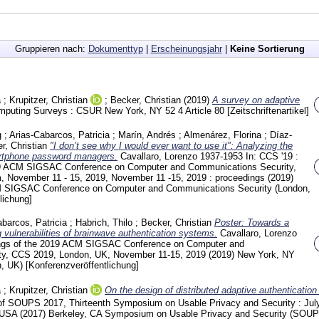
Gruppieren nach:
Dokumenttyp
|
Erscheinungsjahr
|
Keine Sortierung
a
;
Krupitzer, Christian
;
Becker, Christian
(2019)
A survey on adaptive
puting Surveys : CSUR New York, NY
52 4 Article 80
[Zeitschriftenartikel]
g
;
Arias-Cabarcos, Patricia
;
Marín, Andrés
;
Almenárez, Florina
;
Díaz-
r, Christian
"I don’t see why I would ever want to use it": Analyzing the
martphone password managers.
Cavallaro, Lorenzo
1937-1953
In: CCS '19 :
19 ACM SIGSAC Conference on Computer and Communications Security,
, November 11 - 15, 2019, November 11 -15, 2019 : proceedings (2019)
 SIGSAC Conference on Computer and Communications Security (London,
lichung]
barcos, Patricia
;
Habrich, Thilo
;
Becker, Christian
Poster: Towards a
 vulnerabilities of brainwave authentication systems.
Cavallaro, Lorenzo
ings of the 2019 ACM SIGSAC Conference on Computer and
ty, CCS 2019, London, UK, November 11-15, 2019 (2019) New York, NY
n, UK)
[Konferenzveröffentlichung]
a
;
Krupitzer, Christian
On the design of distributed adaptive authenticatio
of SOUPS 2017, Thirteenth Symposium on Usable Privacy and Security : July
 USA (2017) Berkeley, CA
Symposium on Usable Privacy and Security (SOUP