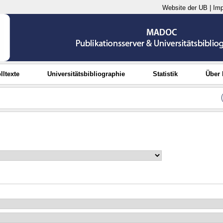
Website der UB
|
Im
lltexte
Universitätsbibliographie
Statistik
Über