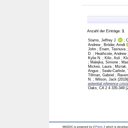
Anzahl der Einträge:
1
.
Starns, Jeffrey J.
;
C
Andrew
;
Bröder, Arndt
John
;
Enam, Tasnuva
D.
;
Heathcote, Andrew
Kylie N.
;
Kilic, Asli
;
Kl
;
Malejka, Simone
;
Mas
Mickes, Laura
;
Mizrak,
Angus
;
Seale-Carlisle,
Tillman, Gabriel
;
Raven
N.
;
Wilson, Jack
(2019
potential inference crisis
Oaks, CA
2 4
335-349
[
MADOC is powered by
EPrints 3
which is develo