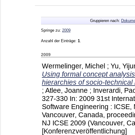
Gruppieren nach:
Dokume
Springe zu:
2009
Anzahl der Einträge:
1
.
2009
Wermelinger, Michel
;
Yu, Yiju
Using formal concept analysis 
hierarchies of socio-technical 
;
Atlee, Joanne
;
Inverardi, Pa
327-330
In: 2009 31st Intern
Software Engineering : ICSE,
Vancouver, Canada, proceedi
NJ
ICSE 2009 (Vancouver, C
[Konferenzveröffentlichung]