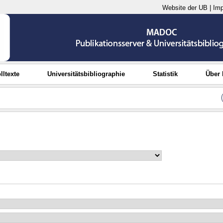
Website der UB
|
Im
lltexte
Universitätsbibliographie
Statistik
Über