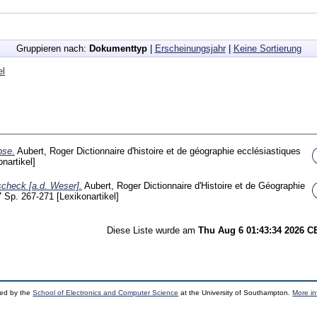
Gruppieren nach:
Dokumenttyp
|
Erscheinungsjahr
|
Keine Sortierung
el
ose.
Aubert, Roger
Dictionnaire d'histoire et de géographie ecclésiastiques
onartikel]
scheck [a.d. Weser].
Aubert, Roger
Dictionnaire d'Histoire et de Géographie
7 Sp. 267-271
[Lexikonartikel]
Diese Liste wurde am
Thu Aug 6 01:43:34 2026 
ped by the
School of Electronics and Computer Science
at the University of Southampton.
More in