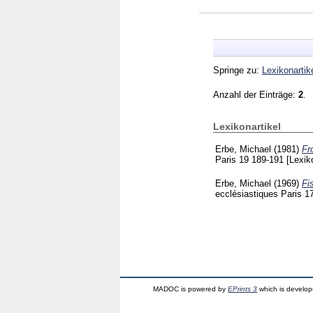
Springe zu:
Lexikonartik
Anzahl der Einträge:
2
.
Lexikonartikel
Erbe, Michael
(1981)
Fr
Paris
19
189-191
[Lexik
Erbe, Michael
(1969)
Fi
ecclésiastiques Paris
1
MADOC is powered by
EPrints 3
which is develo