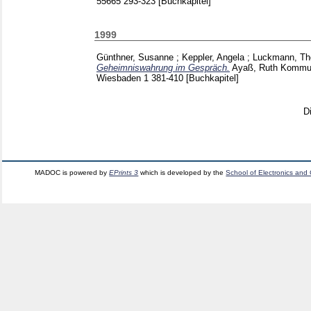
55665
293-323
[Buchkapitel]
1999
Günthner, Susanne
;
Keppler, Angela
;
Luckmann, T
Geheimniswahrung im Gespräch.
Ayaß, Ruth
Kommuni
Wiesbaden
1
381-410
[Buchkapitel]
D
MADOC is powered by
EPrints 3
which is developed by the
School of Electronics and