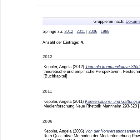
Gruppieren nach:
Dokume
Springe zu:
2012
|
2011
|
2006
|
1999
Anzahl der Einträge:
4
.
2012
Keppler, Angela
(2012)
Tiere als kommunikative Störfä
theoretische und empirische Perspektiven ; Festsch
[Buchkapitel]
2011
Keppler, Angela
(2011)
Konversations- und Gattungsa
Medienforschung Neue Rhetorik Mannheim
293-323
[
2006
Keppler, Angela
(2006)
Von der Konversationsanalyse
Ruth
Qualitative Methoden der Medienforschung Row