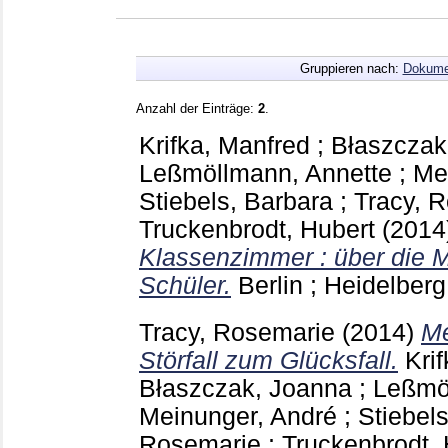
Gruppieren nach:
Dokume
Anzahl der Einträge:
2
.
Krifka, Manfred
;
Błaszczak
Leßmöllmann, Annette
;
Me
Stiebels, Barbara
;
Tracy, 
Truckenbrodt, Hubert
(2014
Klassenzimmer : über die 
Schüler.
Berlin ; Heidelber
Tracy, Rosemarie
(2014)
Me
Störfall zum Glücksfall.
Kri
Błaszczak, Joanna
;
Leßmö
Meinunger, André
;
Stiebel
Rosemarie
;
Truckenbrodt, 