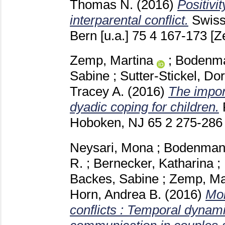
Thomas N.
(2016)
Positivit
interparental conflict.
Swiss
Bern [u.a.]
75 4
167-173
[Z
Zemp, Martina
;
Bodenma
Sabine
;
Sutter-Stickel, Do
Tracey A.
(2016)
The impor
dyadic coping for children.
Hoboken, NJ
65 2
275-28
Neysari, Mona
;
Bodenman
R.
;
Bernecker, Katharina
;
Backes, Sabine
;
Zemp, Ma
Horn, Andrea B.
(2016)
Mon
conflicts : Temporal dynami