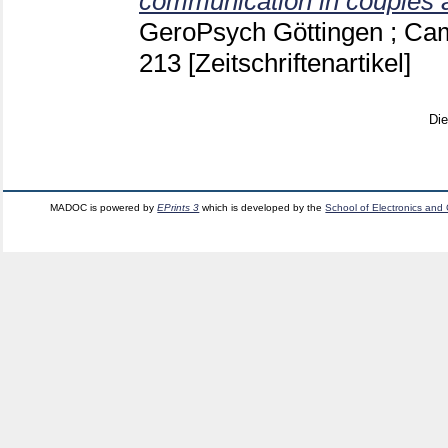
communication in couples a
GeroPsych Göttingen ; Ca
213
[Zeitschriftenartikel]
Di
MADOC is powered by
EPrints 3
which is developed by the
School of Electronics and