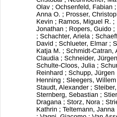
Olav
;
Ochsenfeld, Fabian
Anna O.
;
Prosser, Christop
Kevin
;
Ramos, Miguel R.
;
Jonathan
;
Ropers, Guido
;
;
Schachter, Ariela
;
Schaeff
David
;
Schlueter, Elmar
;
S
Katja M.
;
Schmidt-Catran, 
Claudia
;
Schneider, Jürge
Schulte-Cloos, Julia
;
Schu
Reinhard
;
Schupp, Jürgen
Henning
;
Sleegers, Willem
Staudt, Alexander
;
Steiber
Sternberg, Sebastian
;
Stie
Dragana
;
Storz, Nora
;
Stri
Kathrin
;
Teltemann, Janna
;
Vagni, Giacomo
;
Van Ass