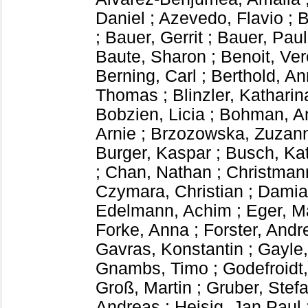
Daniel
;
Azevedo, Flavio
;
B
;
Bauer, Gerrit
;
Bauer, Paul
Baute, Sharon
;
Benoit, Ve
Berning, Carl
;
Berthold, A
Thomas
;
Blinzler, Katharin
Bobzien, Licia
;
Bohman, A
Arnie
;
Brzozowska, Zuzan
Burger, Kaspar
;
Busch, Kat
;
Chan, Nathan
;
Christman
Czymara, Christian
;
Damia
Edelmann, Achim
;
Eger, M
Forke, Anna
;
Forster, Andr
Gavras, Konstantin
;
Gayle
Gnambs, Timo
;
Godefroidt
Groß, Martin
;
Gruber, Stef
Andreas
;
Heisig, Jan Paul