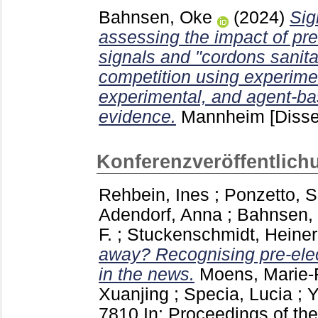
Bahnsen, Oke
(2024)
Sig
assessing the impact of pre-
signals and "cordons sanita
competition using experimen
experimental, and agent-ba
evidence.
Mannheim
[Disse
Konferenzveröffentlich
Rehbein, Ines
;
Ponzetto, 
Adendorf, Anna
;
Bahnsen,
F.
;
Stuckenschmidt, Heiner
away? Recognising pre-elect
in the news.
Moens, Marie-
Xuanjing
;
Specia, Lucia
;
Y
7810
In: Proceedings of th