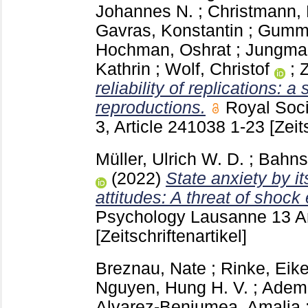
Johannes N.
;
Christmann,
Gavras, Konstantin
;
Gumme
Hochman, Oshrat
;
Jungman
Kathrin
;
Wolf, Christof
;
reliability of replications: 
reproductions.
Royal Soc
3, Article 241038
1-23
[Zeit
Müller, Ulrich W. D.
;
Bahns
(2022)
State anxiety by it
attitudes: A threat of shock
Psychology Lausanne
13 A
[Zeitschriftenartikel]
Breznau, Nate
;
Rinke, Eik
Nguyen, Hung H. V.
;
Adem
Alvarez-Benjumea, Amalia