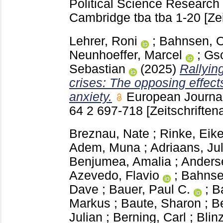
Political Science Researc
Cambridge
tba tba
1-20
[Ze
Lehrer, Roni
;
Bahnsen, 
Neunhoeffer, Marcel
;
Gs
Sebastian
(2025)
Rallyin
crises: The opposing effect
anxiety.
European Journal
64 2
697-718
[Zeitschriftena
Breznau, Nate
;
Rinke, Eik
Adem, Muna
;
Adriaans, Ju
Benjumea, Amalia
;
Anderse
Azevedo, Flavio
;
Bahnse
Dave
;
Bauer, Paul C.
;
Ba
Markus
;
Baute, Sharon
;
B
Julian
;
Berning, Carl
;
Blin