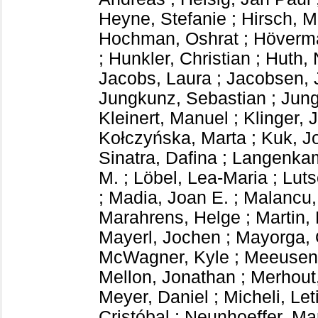
Heyne, Stefanie
;
Hirsch, 
Hochman, Oshrat
;
Höverm
;
Hunkler, Christian
;
Huth, 
Jacobs, Laura
;
Jacobsen, 
Jungkunz, Sebastian
;
Jung
Kleinert, Manuel
;
Klinger, J
Kołczyńska, Marta
;
Kuk, J
Sinatra, Dafina
;
Langenkam
M.
;
Löbel, Lea-Maria
;
Luts
;
Madia, Joan E.
;
Malancu,
Marahrens, Helge
;
Martin,
Mayerl, Jochen
;
Mayorga, 
McWagner, Kyle
;
Meeusen,
Mellon, Jonathan
;
Merhout,
Meyer, Daniel
;
Micheli, Let
Cristóbal
;
Neunhoeffer, Ma