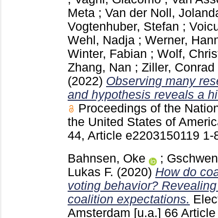
Meta
;
Van der Noll, Joland
Vogtenhuber, Stefan
;
Voic
Wehl, Nadja
;
Werner, Han
Winter, Fabian
;
Wolf, Chris
Zhang, Nan
;
Ziller, Conrad
(2022)
Observing many res
and hypothesis reveals a hi
Proceedings of the Natio
the United States of Amer
44, Article e2203150119
1-
Bahnsen, Oke
;
Gschwen
Lukas F.
(2020)
How do coal
voting behavior? Revealing 
coalition expectations.
Elec
Amsterdam [u.a.]
66 Articl