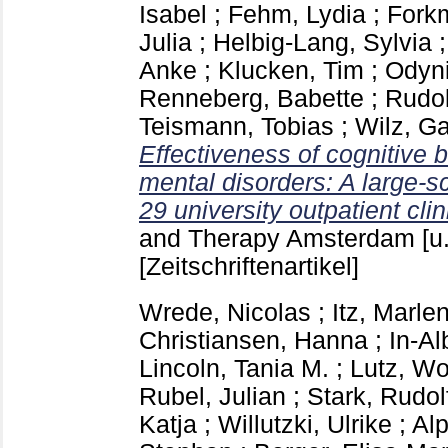
Isabel
;
Fehm, Lydia
;
Fork
Julia
;
Helbig-Lang, Sylvia
Anke
;
Klucken, Tim
;
Odyni
Renneberg, Babette
;
Rudol
Teismann, Tobias
;
Wilz, Ga
Effectiveness of cognitive b
mental disorders: A large-sc
29 university outpatient clin
and Therapy Amsterdam [u.
[Zeitschriftenartikel]
Wrede, Nicolas
;
Itz, Marle
Christiansen, Hanna
;
In-Al
Lincoln, Tania M.
;
Lutz, Wo
Rubel, Julian
;
Stark, Rudol
Katja
;
Willutzki, Ulrike
;
Alp