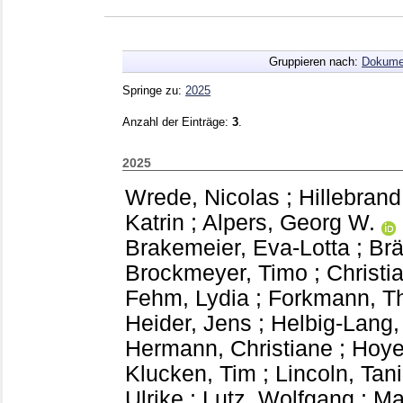
Gruppieren nach:
Dokume
Springe zu:
2025
Anzahl der Einträge:
3
.
2025
Wrede, Nicolas
;
Hillebrand
Katrin
;
Alpers, Georg W.
Brakemeier, Eva-Lotta
;
Brä
Brockmeyer, Timo
;
Christi
Fehm, Lydia
;
Forkmann, T
Heider, Jens
;
Helbig-Lang,
Hermann, Christiane
;
Hoye
Klucken, Tim
;
Lincoln, Tan
Ulrike
;
Lutz, Wolfgang
;
Ma