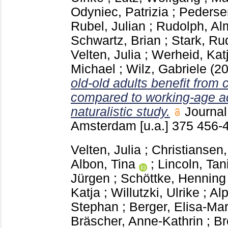
Odyniec, Patrizia
;
Pederse
Rubel, Julian
;
Rudolph, Al
Schwartz, Brian
;
Stark, Ru
Velten, Julia
;
Werheid, Kat
Michael
;
Wilz, Gabriele
(2
old-old adults benefit from 
compared to working-age ad
naturalistic study.
Journal
Amsterdam [u.a.]
375
456-
Velten, Julia
;
Christiansen
Albon, Tina
;
Lincoln, Tan
Jürgen
;
Schöttke, Henning
Katja
;
Willutzki, Ulrike
;
Alp
Stephan
;
Berger, Elisa-Mar
Bräscher, Anne-Kathrin
;
Br