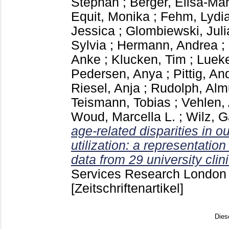
Stephan
;
Berger, Elisa-Mar
Equit, Monika
;
Fehm, Lydi
Jessica
;
Glombiewski, Juli
Sylvia
;
Hermann, Andrea
;
Anke
;
Klucken, Tim
;
Lueke
Pedersen, Anya
;
Pittig, An
Riesel, Anja
;
Rudolph, Alm
Teismann, Tobias
;
Vehlen,
Woud, Marcella L.
;
Wilz, G
age-related disparities in 
utilization: a representation
data from 29 university cli
Services Research Londo
[Zeitschriftenartikel]
Dies