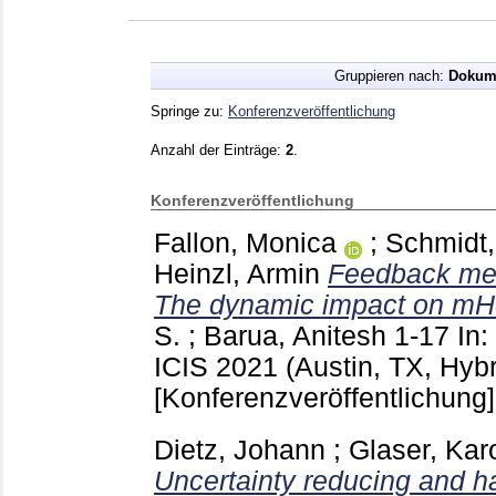
Gruppieren nach:
Dokum
Springe zu:
Konferenzveröffentlichung
Anzahl der Einträge:
2
.
Konferenzveröffentlichung
Fallon, Monica
;
Schmidt,
Heinzl, Armin
Feedback mes
The dynamic impact on mHe
S.
;
Barua, Anitesh
1-17
In
ICIS 2021 (Austin, TX, Hybr
[Konferenzveröffentlichung]
Dietz, Johann
;
Glaser, Kar
Uncertainty reducing and ha