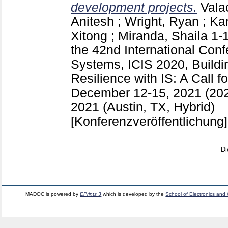
development projects.
Vala
Anitesh
;
Wright, Ryan
;
Kan
Xitong
;
Miranda, Shaila
1-
the 42nd International Conf
Systems, ICIS 2020, Buildin
Resilience with IS: A Call f
December 12-15, 2021 (202
2021 (Austin, TX, Hybrid)
[Konferenzveröffentlichung]
Di
MADOC is powered by
EPrints 3
which is developed by the
School of Electronics and