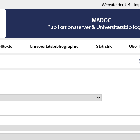
Website der UB
|
Im
lltexte
Universitätsbibliographie
Statistik
Über