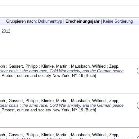
Gruppieren nach:
Dokumenttyp
|
Erscheinungsjahr
|
Keine Sortierung
|
2012
oph
;
Gassert, Philipp
;
Klimke, Martin
;
Mausbach, Wilfried
;
Zepp,
lear crisis : the arms race, Cold War anxiety, and the German peace
.
Protest, culture and society New York, NY
19
[Buch]
oph
;
Gassert, Philipp
;
Klimke, Martin
;
Mausbach, Wilfried
;
Zepp,
lear crisis : the arms race, Cold War anxiety, and the German peace
.
Protest, culture and society New York, NY
19
[Buch]
oph
;
Gassert, Philipp
;
Klimke, Martin
;
Mausbach, Wilfried
;
Zepp,