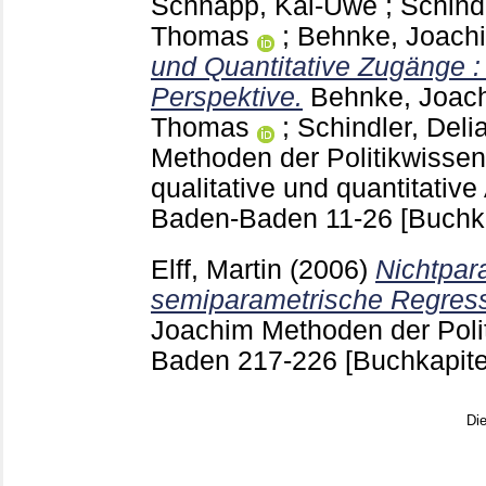
Schnapp, Kai-Uwe
;
Schindl
Thomas
;
Behnke, Joach
und Quantitative Zugänge : 
Perspektive.
Behnke, Joac
Thomas
;
Schindler, Deli
Methoden der Politikwissen
qualitative und quantitativ
Baden-Baden
11-26
[Buchka
Elff, Martin
(2006)
Nichtpar
semiparametrische Regress
Joachim
Methoden der Poli
Baden
217-226
[Buchkapite
Di