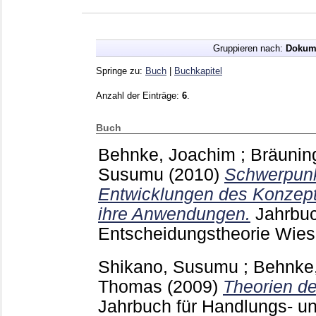
Gruppieren nach:
Dokum
Springe zu:
Buch
|
Buchkapitel
Anzahl der Einträge:
6
.
Buch
Behnke, Joachim
;
Bräunin
Susumu
(2010)
Schwerpun
Entwicklungen des Konzepts
ihre Anwendungen.
Jahrbuc
Entscheidungstheorie Wie
Shikano, Susumu
;
Behnke
Thomas
(2009)
Theorien de
Jahrbuch für Handlungs- u