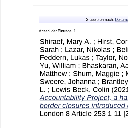
Gruppieren nach:
Dokume
Anzahl der Einträge:
1
.
Shiraef, Mary A.
;
Hirst, Co
Sarah
;
Lazar, Nikolas
;
Bel
Feddern, Lukas
;
Taylor, N
Yu, William
;
Bhaskaran, A
Matthew
;
Shum, Maggie
;
Sweere, Johanna
;
Brantle
L.
;
Lewis-Beck, Colin
(202
Accountability Project, a h
border closures introduced 
London
8 Article 253
1-11
[