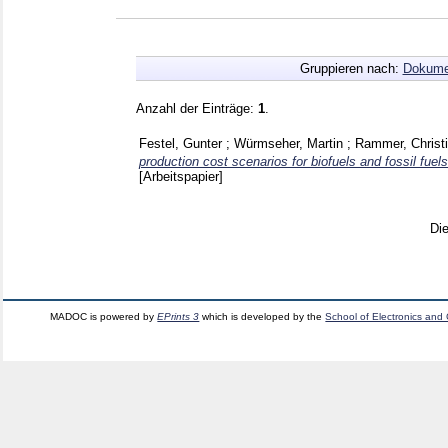
Gruppieren nach:
Dokume
Anzahl der Einträge:
1
.
Festel, Gunter
;
Würmseher, Martin
;
Rammer, Christ
production cost scenarios for biofuels and fossil fuel
[Arbeitspapier]
Di
MADOC is powered by
EPrints 3
which is developed by the
School of Electronics and