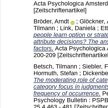
Acta Psychologica Amsterd
[Zeitschriftenartikel]
Bröder, Arndt
;
Glöckner,
Tilmann
;
Link, Daniela
;
Et
people learn option or strat
attribute decisions? The a
factors.
Acta Psychologica 
200-209
[Zeitschriftenartikel
Betsch, Tilmann
;
Siebler, 
Hormuth, Stefan
;
Dickenbe
The moderating role of cat
category focus in judgments
frequency of occurrence.
Pe
Psychology Bulletin : PSPB
25 4 463 - 481
[Zeitschriften