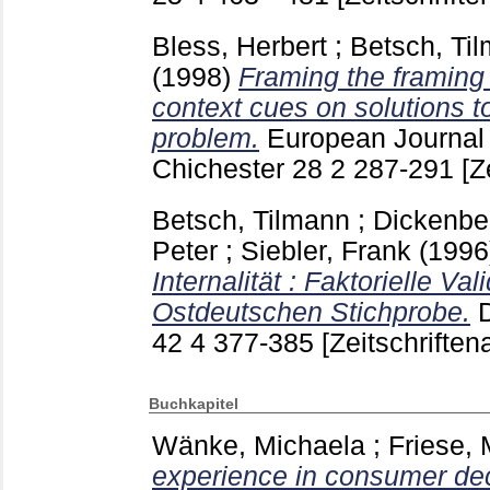
Bless, Herbert
;
Betsch, Ti
(1998)
Framing the framing 
context cues on solutions t
problem.
European Journal 
Chichester
28 2
287-291
[Z
Betsch, Tilmann
;
Dickenbe
Peter
;
Siebler, Frank
(199
Internalität : Faktorielle Va
Ostdeutschen Stichprobe.
42 4
377-385
[Zeitschriftena
Buchkapitel
Wänke, Michaela
;
Friese, 
experience in consumer dec