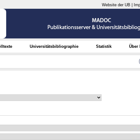
Website der UB
|
Im
lltexte
Universitätsbibliographie
Statistik
Über