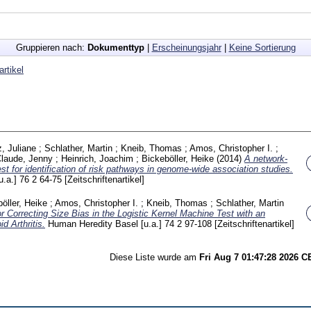
Gruppieren nach:
Dokumenttyp
|
Erscheinungsjahr
|
Keine Sortierung
artikel
, Juliane
;
Schlather, Martin
;
Kneib, Thomas
;
Amos, Christopher I.
;
laude, Jenny
;
Heinrich, Joachim
;
Bickeböller, Heike
(2014)
A network-
t for identification of risk pathways in genome-wide association studies.
u.a.]
76 2
64-75
[Zeitschriftenartikel]
öller, Heike
;
Amos, Christopher I.
;
Kneib, Thomas
;
Schlather, Martin
r Correcting Size Bias in the Logistic Kernel Machine Test with an
d Arthritis.
Human Heredity Basel [u.a.]
74 2
97-108
[Zeitschriftenartikel]
Diese Liste wurde am
Fri Aug 7 01:47:28 2026 