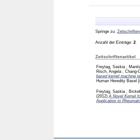
Springe zu:
Zeitschriften
Anzahl der Einträge:
2
.
Zeitschriftenartikel
Freytag, Saskia
;
Manitz
Risch, Angela
;
Chang-C
based kernel machine tes
Human Heredity Basel [
Freytag, Saskia
;
Bickeb
(2012)
A Novel Kernel fo
Application to Rheumatoi