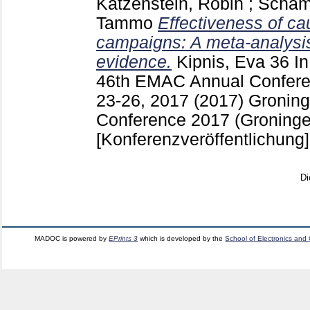
Katzenstein, Robin
;
Schamp
Tammo
Effectiveness of ca
campaigns: A meta-analysis
evidence.
Kipnis, Eva
36
In
46th EMAC Annual Confere
23-26, 2017 (2017) Gronin
Conference 2017 (Groninge
[Konferenzveröffentlichung]
Di
MADOC is powered by
EPrints 3
which is developed by the
School of Electronics and